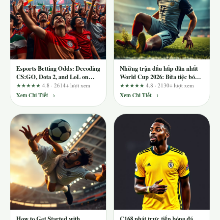
Esports Betting Odds: Decoding
Những trận đấu hấp dẫn nhất
CS:GO, Dota 2, and LoL on
World Cup 2026: Bữa tiệc bóng
mm88wap.com
đá đỉnh cao
★★★★★
4.8 · 2614+ lượt xem
★★★★★
4.8 · 2130+ lượt xem
Xem Chi Tiết →
Xem Chi Tiết →
How to Get Started with
C168 phát trực tiếp bóng đá