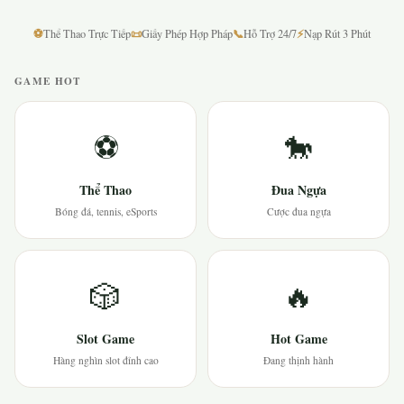
⚽
📜
📞
⚡
Thể Thao Trực Tiếp
Giấy Phép Hợp Pháp
Hỗ Trợ 24/7
Nạp Rút 3 Phút
GAME HOT
⚽
🐎
Thể Thao
Đua Ngựa
Bóng đá, tennis, eSports
Cược đua ngựa
🎲
🔥
Slot Game
Hot Game
Hàng nghìn slot đỉnh cao
Đang thịnh hành