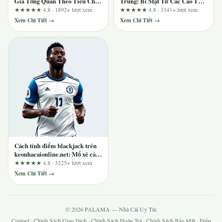
Giá Tổng Quan Theo Tiêu Chí
Trúng: Bí Mật Từ Các Cao Thủ
Kiểm Tra Minh Bạch
– Nên Đọc Trước Khi Nạp Tiền
★★★★★
4.8 · 1892+ lượt xem
★★★★★
4.8 · 3341+ lượt xem
Xem Chi Tiết →
Xem Chi Tiết →
Cách tính điểm blackjack trên
keonhacaionline.net: Mổ xẻ các
tuyên bố quảng cáo bằng danh
★★★★★
4.8 · 3225+ lượt xem
sách tiêu chí xác minh
Xem Chi Tiết →
© 2026 PALAMA — Nhà Cái Uy Tín
Contact
·
Chính Sách Giao Dịch
·
Chính Sách Hoàn Trả
·
Chính Sách Bảo Mật
·
Điều