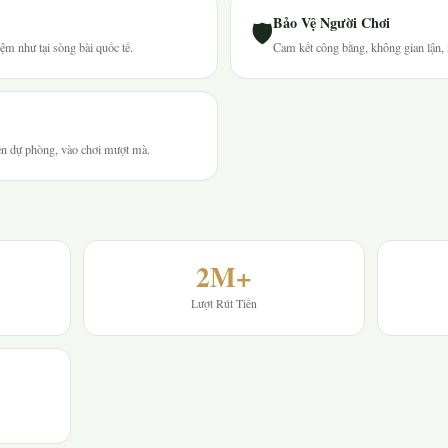
Bảo Vệ Người Chơi
🛡
hiệm như tại sòng bài quốc tế.
Cam kết công bằng, không gian lận, 
ền dự phòng, vào chơi mượt mà.
2M+
Lượt Rút Tiền