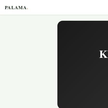
PALAMA
.
K