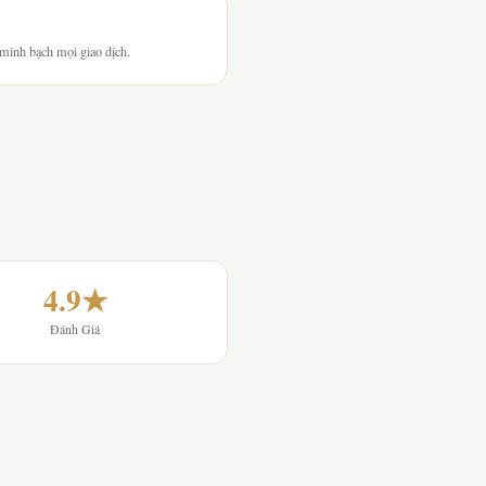
minh bạch mọi giao dịch.
4.9★
Đánh Giá