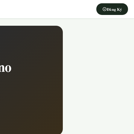
Đăng Ký
no