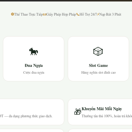
⚽
📜
📞
⚡
Thể Thao Trực Tiếp
Giấy Phép Hợp Pháp
Hỗ Trợ 24/7
Nạp Rút 3 Phút
🐎
🎲
Đua Ngựa
Slot Game
Cược đua ngựa
Hàng nghìn slot đỉnh cao
Khuyến Mãi Mỗi Ngày
🎁
 — đa dạng phương thức giao dịch.
Thưởng tân thủ 100%, hoàn trả khôn