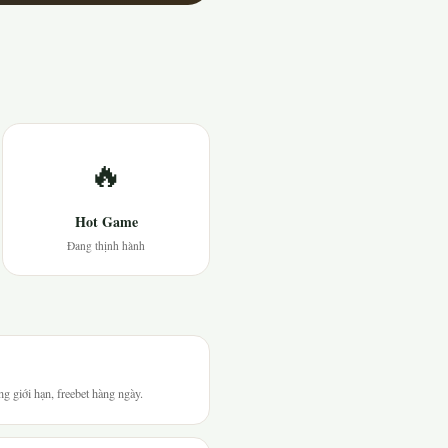
🔥
Hot Game
Đang thịnh hành
g giới hạn, freebet hàng ngày.