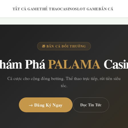
TẤT CẢ GAME
THỂ THAO
CASINO
SLOT GAME
BẮN CÁ
🎁 BẮN CÁ ĐỔI THƯỞNG
hám Phá
PALAMA
Casi
Cá cược cho cộng đồng betting. Thể thao trực tiếp, rút tiền siêu
tốc.
→ Đăng Ký Ngay
Đọc Tin Tức