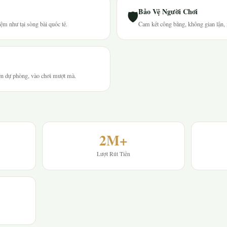
Bảo Vệ Người Chơi
🛡
hiệm như tại sòng bài quốc tế.
Cam kết công bằng, không gian lận, 
ền dự phòng, vào chơi mượt mà.
2M+
Lượt Rút Tiền