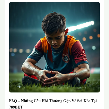
FAQ – Những Câu Hỏi Thường Gặp Về Soi Kèo Tại
789BET