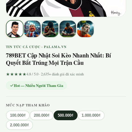
TIN TỨC CÁ CƯỢC · PALAMA.VN
789BET Cập Nhật Soi Kèo Nhanh Nhất: Bí
Quyết Bắt Trúng Mọi Trận Cầu
★★★★★
4.8 / 5.0 · 2,635+ đánh giá đã xác minh
Hot — Nhiều Người Tham Gia
MỨC NẠP THAM KHẢO
100.000₫
200.000₫
500.000₫
1.000.000₫
2.000.000₫