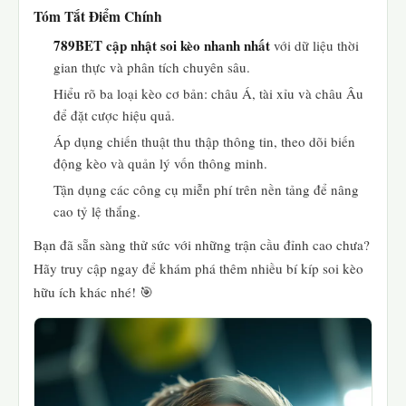
Tóm Tắt Điểm Chính
789BET cập nhật soi kèo nhanh nhất
với dữ liệu thời
gian thực và phân tích chuyên sâu.
Hiểu rõ ba loại kèo cơ bản: châu Á, tài xỉu và châu Âu
để đặt cược hiệu quả.
Áp dụng chiến thuật thu thập thông tin, theo dõi biến
động kèo và quản lý vốn thông minh.
Tận dụng các công cụ miễn phí trên nền tảng để nâng
cao tỷ lệ thắng.
Bạn đã sẵn sàng thử sức với những trận cầu đỉnh cao chưa?
Hãy truy cập ngay để khám phá thêm nhiều bí kíp soi kèo
hữu ích khác nhé! 🎯