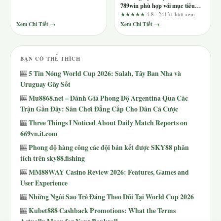
789win phù hợp với mục tiêu
giải trí
★★★★★
4.8 · 2413+ lượt xem
Xem Chi Tiết →
Xem Chi Tiết →
BẠN CÓ THỂ THÍCH
5 Tin Nóng World Cup 2026: Salah, Tây Ban Nha và
🎰
Uruguay Gây Sốt
Mu8868.net – Đánh Giá Phong Độ Argentina Qua Các
🎰
Trận Gần Đây: Sân Chơi Đẳng Cấp Cho Dân Cá Cược
Three Things I Noticed About Daily Match Reports on
🎰
669vn.it.com
Phong độ hàng công các đội bán kết được SKY88 phân
🎰
tích trên sky88.fishing
MM88WAY Casino Review 2026: Features, Games and
🎰
User Experience
Những Ngôi Sao Trẻ Đáng Theo Dõi Tại World Cup 2026
🎰
Kubet888 Cashback Promotions: What the Terms
🎰