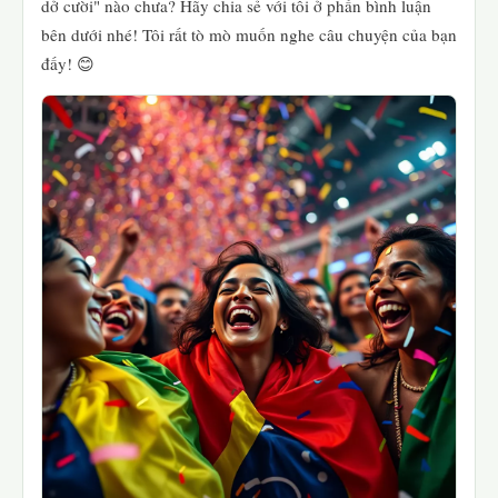
dở cười" nào chưa? Hãy chia sẻ với tôi ở phần bình luận
bên dưới nhé! Tôi rất tò mò muốn nghe câu chuyện của bạn
đấy! 😊