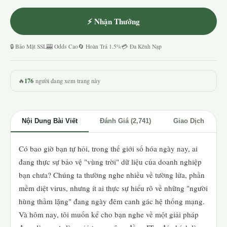
⚡ Nhận Thưởng
🔒 Bảo Mật SSL
🎰 Odds Cao
🔄 Hoàn Trả 1.5%
💳 Đa Kênh Nạp
176
🔥
người đang xem trang này
Nội Dung Bài Viết
Đánh Giá (2,741)
Giao Dịch
Có bao giờ bạn tự hỏi, trong thế giới số hóa ngày nay, ai
đang thực sự bảo vệ "vùng trời" dữ liệu của doanh nghiệp
bạn chưa? Chúng ta thường nghe nhiều về tường lửa, phần
mềm diệt virus, nhưng ít ai thực sự hiểu rõ về những "người
hùng thầm lặng" đang ngày đêm canh gác hệ thống mạng.
Và hôm nay, tôi muốn kể cho bạn nghe về một giải pháp