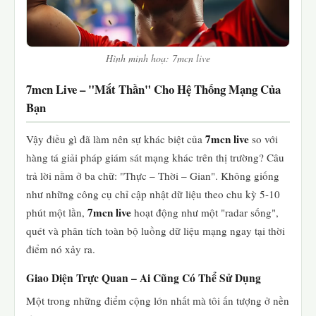
Hình minh hoạ: 7mcn live
7mcn Live – "Mắt Thần" Cho Hệ Thống Mạng Của
Bạn
7mcn live
Vậy điều gì đã làm nên sự khác biệt của
so với
hàng tá giải pháp giám sát mạng khác trên thị trường? Câu
trả lời nằm ở ba chữ: "Thực – Thời – Gian". Không giống
như những công cụ chỉ cập nhật dữ liệu theo chu kỳ 5-10
7mcn live
phút một lần,
hoạt động như một "radar sống",
quét và phân tích toàn bộ luồng dữ liệu mạng ngay tại thời
điểm nó xảy ra.
Giao Diện Trực Quan – Ai Cũng Có Thể Sử Dụng
Một trong những điểm cộng lớn nhất mà tôi ấn tượng ở nền