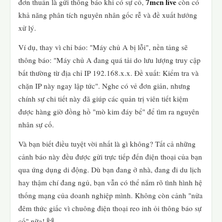
7mcn live
đơn thuần là gửi thông báo khi có sự cố,
còn có
khả năng phân tích nguyên nhân gốc rễ và đề xuất hướng
xử lý.
Ví dụ, thay vì chỉ báo: "Máy chủ A bị lỗi", nền tảng sẽ
thông báo: "Máy chủ A đang quá tải do lưu lượng truy cập
bất thường từ địa chỉ IP 192.168.x.x. Đề xuất: Kiểm tra và
chặn IP này ngay lập tức". Nghe có vẻ đơn giản, nhưng
chính sự chi tiết này đã giúp các quản trị viên tiết kiệm
được hàng giờ đồng hồ "mò kim đáy bể" để tìm ra nguyên
nhân sự cố.
Và bạn biết điều tuyệt vời nhất là gì không? Tất cả những
cảnh báo này đều được gửi trực tiếp đến điện thoại của bạn
qua ứng dụng di động. Dù bạn đang ở nhà, đang đi du lịch
hay thậm chí đang ngủ, bạn vẫn có thể nắm rõ tình hình hệ
thống mạng của doanh nghiệp mình. Không còn cảnh "nửa
đêm thức giấc vì chuông điện thoại reo inh ỏi thông báo sự
cố" nữa! 🙌