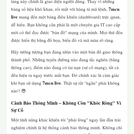
tảng này chính là giao diện người dùng. Thay vì những
7mcn
bảng số liệu khô khan, rối mắt với hàng tá mã lệnh,
live
mang đến một bảng điều khiển (dashboard) trực quan,
dễ hiểu. Bạn không cần phải là một chuyên gia IT cao cấp
mới có thể đọc được "bản đồ" mạng của mình. Mọi thứ đều
được hiển thị bằng đồ họa, biểu đồ và mã màu rõ ràng.
Hãy tưởng tượng bạn đang nhìn vào một bản đồ giao thông
thành phố. Những tuyến đường nào đang tắc nghẽn (băng
thông cao), điểm nào đang có tai nạn (sự cố mạng), tất cả
đều hiện ra ngay trước mắt bạn. Đó chính xác là cảm giác
7mcn live
khi bạn sử dụng
. Thật sự rất "ngầu" phải không
nào? 😎
Cảnh Báo Thông Minh – Không Còn "Khóc Ròng" Vì
Sự Cố
Một tính năng khác khiến tôi "phải lòng" ngay lần đầu trải
nghiệm chính là hệ thống cảnh báo thông minh. Không chỉ