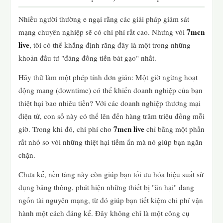
Nhiều người thường e ngại rằng các giải pháp giám sát
7mcn
mạng chuyên nghiệp sẽ có chi phí rất cao. Nhưng với
live
, tôi có thể khẳng định rằng đây là một trong những
khoản đầu tư "đáng đồng tiền bát gạo" nhất.
Hãy thử làm một phép tính đơn giản: Một giờ ngừng hoạt
động mạng (downtime) có thể khiến doanh nghiệp của bạn
thiệt hại bao nhiêu tiền? Với các doanh nghiệp thương mại
điện tử, con số này có thể lên đến hàng trăm triệu đồng mỗi
7mcn live
giờ. Trong khi đó, chi phí cho
chỉ bằng một phần
rất nhỏ so với những thiệt hại tiềm ẩn mà nó giúp bạn ngăn
chặn.
Chưa kể, nền tảng này còn giúp bạn tối ưu hóa hiệu suất sử
dụng băng thông, phát hiện những thiết bị "ăn hại" đang
ngốn tài nguyên mạng, từ đó giúp bạn tiết kiệm chi phí vận
hành một cách đáng kể. Đây không chỉ là một công cụ