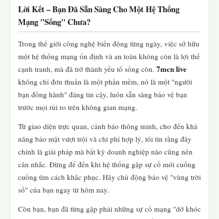
Lời Kết – Bạn Đã Sẵn Sàng Cho Một Hệ Thống
Mạng "Sống" Chưa?
Trong thế giới công nghệ biến động từng ngày, việc sở hữu
một hệ thống mạng ổn định và an toàn không còn là lợi thế
7mcn live
cạnh tranh, mà đã trở thành yếu tố sống còn.
không chỉ đơn thuần là một phần mềm, nó là một "người
bạn đồng hành" đáng tin cậy, luôn sẵn sàng bảo vệ bạn
trước mọi rủi ro trên không gian mạng.
Từ giao diện trực quan, cảnh báo thông minh, cho đến khả
năng bảo mật vượt trội và chi phí hợp lý, tôi tin rằng đây
chính là giải pháp mà bất kỳ doanh nghiệp nào cũng nên
cân nhắc. Đừng để đến khi hệ thống gặp sự cố mới cuống
cuồng tìm cách khắc phục. Hãy chủ động bảo vệ "vùng trời
số" của bạn ngay từ hôm nay.
Còn bạn, bạn đã từng gặp phải những sự cố mạng "dở khóc