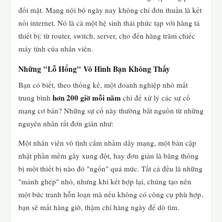
đối mặt. Mạng nội bộ ngày nay không chỉ đơn thuần là kết
nối internet. Nó là cả một hệ sinh thái phức tạp với hàng tá
thiết bị: từ router, switch, server, cho đến hàng trăm chiếc
máy tính của nhân viên.
Những "Lỗ Hổng" Vô Hình Bạn Không Thấy
Bạn có biết, theo thống kê, một doanh nghiệp nhỏ mất
hơn 200 giờ mỗi năm
trung bình
chỉ để xử lý các sự cố
mạng cơ bản? Những sự cố này thường bắt nguồn từ những
nguyên nhân rất đơn giản như:
Một nhân viên vô tình cắm nhầm dây mạng, một bản cập
nhật phần mềm gây xung đột, hay đơn giản là băng thông
bị một thiết bị nào đó "ngốn" quá mức. Tất cả đều là những
"mảnh ghép" nhỏ, nhưng khi kết hợp lại, chúng tạo nên
một bức tranh hỗn loạn mà nếu không có công cụ phù hợp,
bạn sẽ mất hàng giờ, thậm chí hàng ngày để dò tìm.