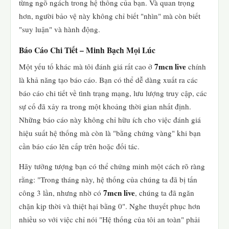
từng ngõ ngách trong hệ thống của bạn. Và quan trọng
hơn, người bảo vệ này không chỉ biết "nhìn" mà còn biết
"suy luận" và hành động.
Báo Cáo Chi Tiết – Minh Bạch Mọi Lúc
7mcn live
Một yếu tố khác mà tôi đánh giá rất cao ở
chính
là khả năng tạo báo cáo. Bạn có thể dễ dàng xuất ra các
báo cáo chi tiết về tình trạng mạng, lưu lượng truy cập, các
sự cố đã xảy ra trong một khoảng thời gian nhất định.
Những báo cáo này không chỉ hữu ích cho việc đánh giá
hiệu suất hệ thống mà còn là "bằng chứng vàng" khi bạn
cần báo cáo lên cấp trên hoặc đối tác.
Hãy tưởng tượng bạn có thể chứng minh một cách rõ ràng
rằng: "Trong tháng này, hệ thống của chúng ta đã bị tấn
7mcn live
công 3 lần, nhưng nhờ có
, chúng ta đã ngăn
chặn kịp thời và thiệt hại bằng 0". Nghe thuyết phục hơn
nhiều so với việc chỉ nói "Hệ thống của tôi an toàn" phải