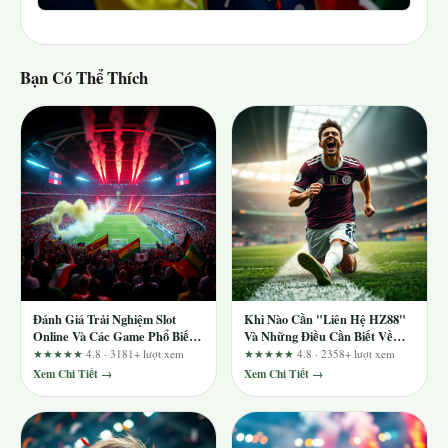
Bạn Có Thể Thích
Đánh Giá Trải Nghiệm Slot
Khi Nào Cần "Liên Hệ HZ88"
Online Và Các Game Phổ Biến
Và Những Điều Cần Biết Về
Tại f8betv1.com
Nền Tảng Giải Trí Trực Tuyến
★★★★★
4.8 · 3181+ lượt xem
★★★★★
4.8 · 2358+ lượt xem
Xem Chi Tiết →
Xem Chi Tiết →