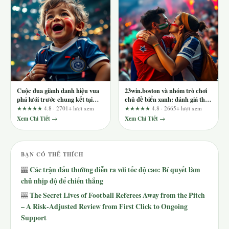
Cuộc đua giành danh hiệu vua
23win.boston và nhóm trò chơi
phá lưới trước chung kết tại
chủ đề biển xanh: đánh giá theo
zbet.hu.net
hành trình người dùng
★★★★★
4.8 · 2701+ lượt xem
★★★★★
4.8 · 2665+ lượt xem
Xem Chi Tiết →
Xem Chi Tiết →
BẠN CÓ THỂ THÍCH
Các trận đấu thường diễn ra với tốc độ cao: Bí quyết làm
🎰
chủ nhịp độ để chiến thắng
The Secret Lives of Football Referees Away from the Pitch
🎰
– A Risk‑Adjusted Review from First Click to Ongoing
Support