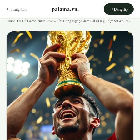
palama.vn
.
Trang Chủ
Đăng Ký
Home
›
Tất Cả Game
›
7mcn Live – Khi Công Nghệ Giám Sát Mạng Thực Sự &quot;S