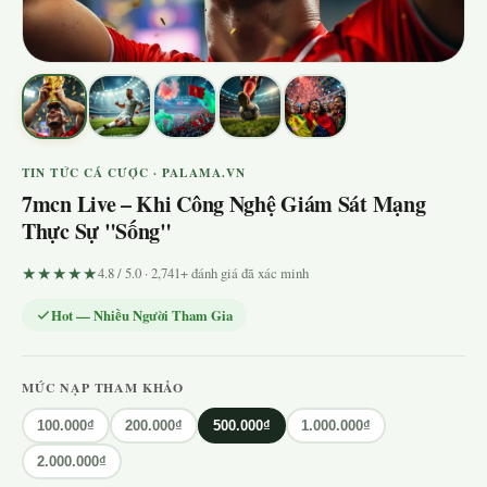
TIN TỨC CÁ CƯỢC · PALAMA.VN
7mcn Live – Khi Công Nghệ Giám Sát Mạng
Thực Sự "Sống"
★★★★★
4.8 / 5.0 · 2,741+ đánh giá đã xác minh
Hot — Nhiều Người Tham Gia
MỨC NẠP THAM KHẢO
100.000₫
200.000₫
500.000₫
1.000.000₫
2.000.000₫