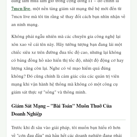
đang làm mưa làm gió trong cộng đồng IT – đó chính là
7mcn live
, một nền tảng giám sát mạng thế hệ mới đến từ
7mcn live mà tôi tin rằng sẽ thay đổi cách bạn nhìn nhận về
an ninh mạng.
Không phải ngẫu nhiên mà các chuyên gia công nghệ lại
xôn xao về cái tên này. Hãy tưởng tượng bạn đang lái một
chiếc siêu xe trên đường đua tốc độ cao, nhưng lại không
có bảng đồng hồ nào hiển thị tốc độ, nhiệt độ động cơ hay
lượng xăng còn lại. Nghe có vẻ mạo hiểm quá đúng
không? Đó cũng chính là cảm giác của các quản trị viên
mạng khi vận hành hệ thống mà không có một công cụ
giám sát thực sự "sống" và thông minh.
Giám Sát Mạng – "Bài Toán" Muôn Thuở Của
Doanh Nghiệp
Trước khi đi sâu vào giải pháp, tôi muốn bạn hiểu rõ hơn
về "cơn đau đầu" mà hầu hết các doanh nghiệp đang phải