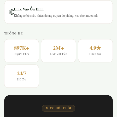
Link Vào Ổn Định
🌐
Không lo bị chặn, nhiều đường truyền dự phòng, vào chơi mượt mà.
THỐNG KÊ
897K+
2M+
4.9★
Người Chơi
Lượt Rút Tiền
Đánh Giá
24/7
Hỗ Trợ
🎯 CƠ HỘI CUỐI