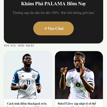
Khám Phá PALAMA Hôm Nay
Thưởng nạp lần đầu lên đến 100%. Rút tiền không giới hạn!
Vào Chơi
TIN TỨC MỚI NHẤT
Cách tính điểm blackjack trên
8xbet71.live cập nhật tỷ số thể