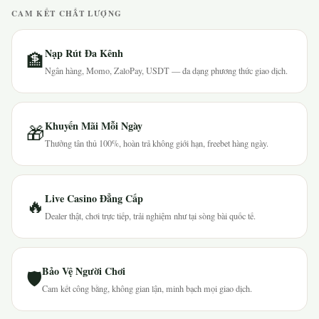
CAM KẾT CHẤT LƯỢNG
Nạp Rút Đa Kênh
🏦
Ngân hàng, Momo, ZaloPay, USDT — đa dạng phương thức giao dịch.
Khuyến Mãi Mỗi Ngày
🎁
Thưởng tân thủ 100%, hoàn trả không giới hạn, freebet hàng ngày.
Live Casino Đẳng Cấp
🔥
Dealer thật, chơi trực tiếp, trải nghiệm như tại sòng bài quốc tế.
Bảo Vệ Người Chơi
🛡
Cam kết công bằng, không gian lận, minh bạch mọi giao dịch.