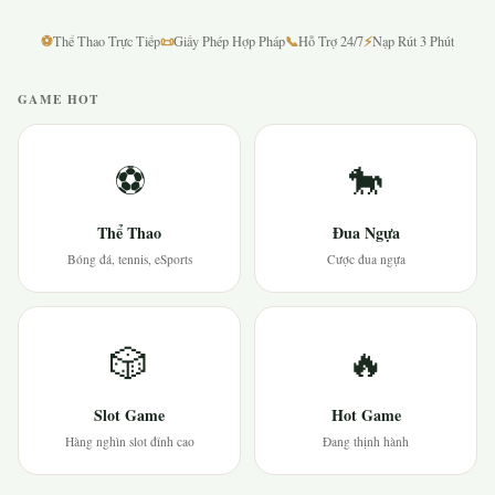
⚽
📜
📞
⚡
Thể Thao Trực Tiếp
Giấy Phép Hợp Pháp
Hỗ Trợ 24/7
Nạp Rút 3 Phút
GAME HOT
⚽
🐎
Thể Thao
Đua Ngựa
Bóng đá, tennis, eSports
Cược đua ngựa
🎲
🔥
Slot Game
Hot Game
Hàng nghìn slot đỉnh cao
Đang thịnh hành