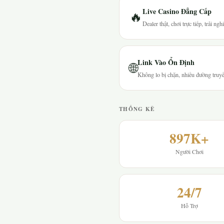
Live Casino Đẳng Cấp
🔥
Dealer thật, chơi trực tiếp, trải ng
Link Vào Ổn Định
🌐
Không lo bị chặn, nhiều đường truy
THỐNG KÊ
897K+
Người Chơi
24/7
Hỗ Trợ