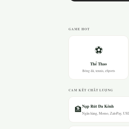
GAME HOT
⚽
Thể Thao
Bóng đá, tennis, eSports
CAM KẾT CHẤT LƯỢNG
Nạp Rút Đa Kênh
🏦
Ngân hàng, Momo, ZaloPay, USDT