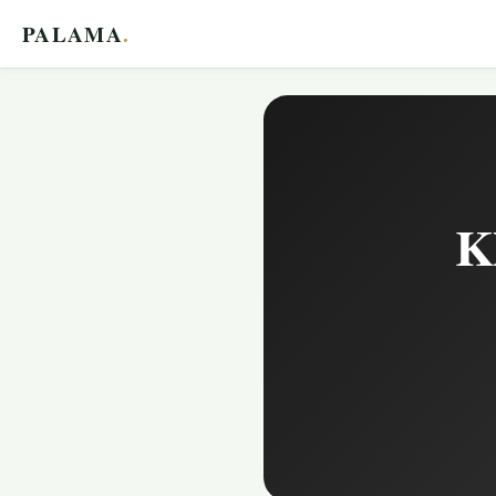
PALAMA
.
K