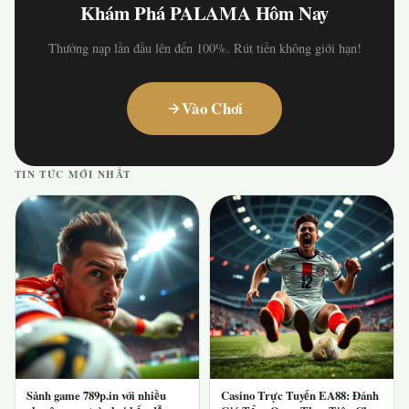
Khám Phá PALAMA Hôm Nay
Thưởng nạp lần đầu lên đến 100%. Rút tiền không giới hạn!
Vào Chơi
TIN TỨC MỚI NHẤT
Sảnh game 789p.in với nhiều
Casino Trực Tuyến EA88: Đánh