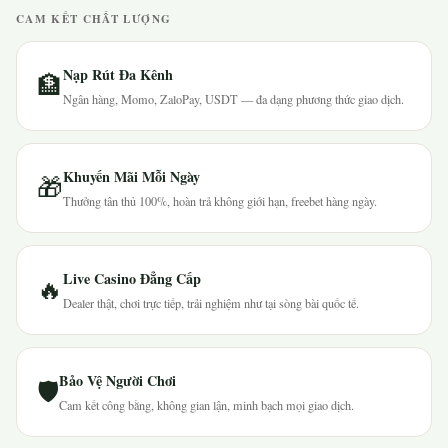
CAM KẾT CHẤT LƯỢNG
Nạp Rút Đa Kênh
🏦
Ngân hàng, Momo, ZaloPay, USDT — đa dạng phương thức giao dịch.
Khuyến Mãi Mỗi Ngày
🎁
Thưởng tân thủ 100%, hoàn trả không giới hạn, freebet hàng ngày.
Live Casino Đẳng Cấp
🔥
Dealer thật, chơi trực tiếp, trải nghiệm như tại sòng bài quốc tế.
Bảo Vệ Người Chơi
🛡
Cam kết công bằng, không gian lận, minh bạch mọi giao dịch.