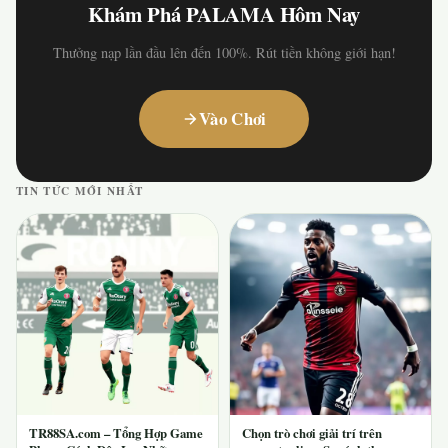
Khám Phá PALAMA Hôm Nay
Thưởng nạp lần đầu lên đến 100%. Rút tiền không giới hạn!
Vào Chơi
TIN TỨC MỚI NHẤT
TR88SA.com – Tổng Hợp Game
Chọn trò chơi giải trí trên