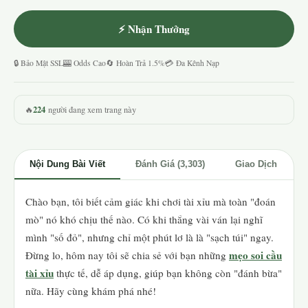
⚡ Nhận Thưởng
🔒 Bảo Mật SSL
🎰 Odds Cao
🔄 Hoàn Trả 1.5%
💳 Đa Kênh Nạp
224
🔥
người đang xem trang này
Nội Dung Bài Viết
Đánh Giá (3,303)
Giao Dịch
Chào bạn, tôi biết cảm giác khi chơi tài xỉu mà toàn "đoán
mò" nó khó chịu thế nào. Có khi thắng vài ván lại nghĩ
mình "số đỏ", nhưng chỉ một phút lơ là là "sạch túi" ngay.
mẹo soi cầu
Đừng lo, hôm nay tôi sẽ chia sẻ với bạn những
tài xỉu
thực tế, dễ áp dụng, giúp bạn không còn "đánh bừa"
nữa. Hãy cùng khám phá nhé!