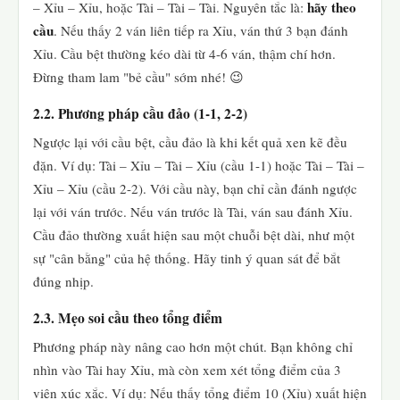
hãy theo
– Xỉu – Xỉu, hoặc Tài – Tài – Tài. Nguyên tắc là:
cầu
. Nếu thấy 2 ván liên tiếp ra Xỉu, ván thứ 3 bạn đánh
Xỉu. Cầu bệt thường kéo dài từ 4-6 ván, thậm chí hơn.
Đừng tham lam "bẻ cầu" sớm nhé! 😉
2.2. Phương pháp cầu đảo (1-1, 2-2)
Ngược lại với cầu bệt, cầu đảo là khi kết quả xen kẽ đều
đặn. Ví dụ: Tài – Xỉu – Tài – Xỉu (cầu 1-1) hoặc Tài – Tài –
Xỉu – Xỉu (cầu 2-2). Với cầu này, bạn chỉ cần đánh ngược
lại với ván trước. Nếu ván trước là Tài, ván sau đánh Xỉu.
Cầu đảo thường xuất hiện sau một chuỗi bệt dài, như một
sự "cân bằng" của hệ thống. Hãy tinh ý quan sát để bắt
đúng nhịp.
2.3. Mẹo soi cầu theo tổng điểm
Phương pháp này nâng cao hơn một chút. Bạn không chỉ
nhìn vào Tài hay Xỉu, mà còn xem xét tổng điểm của 3
viên xúc xắc. Ví dụ: Nếu thấy tổng điểm 10 (Xỉu) xuất hiện