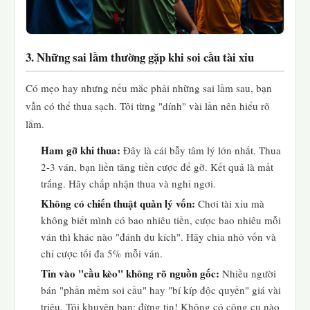
3. Những sai lầm thường gặp khi soi cầu tài xỉu
Có mẹo hay nhưng nếu mắc phải những sai lầm sau, bạn
vẫn có thể thua sạch. Tôi từng "dính" vài lần nên hiểu rõ
lắm.
Ham gỡ khi thua:
Đây là cái bẫy tâm lý lớn nhất. Thua
2-3 ván, bạn liền tăng tiền cược để gỡ. Kết quả là mất
trắng. Hãy chấp nhận thua và nghỉ ngơi.
Không có chiến thuật quản lý vốn:
Chơi tài xỉu mà
không biết mình có bao nhiêu tiền, cược bao nhiêu mỗi
ván thì khác nào "đánh du kích". Hãy chia nhỏ vốn và
chỉ cược tối đa 5% mỗi ván.
Tin vào "cầu kèo" không rõ nguồn gốc:
Nhiều người
bán "phần mềm soi cầu" hay "bí kíp độc quyền" giá vài
triệu. Tôi khuyên bạn: đừng tin! Không có công cụ nào