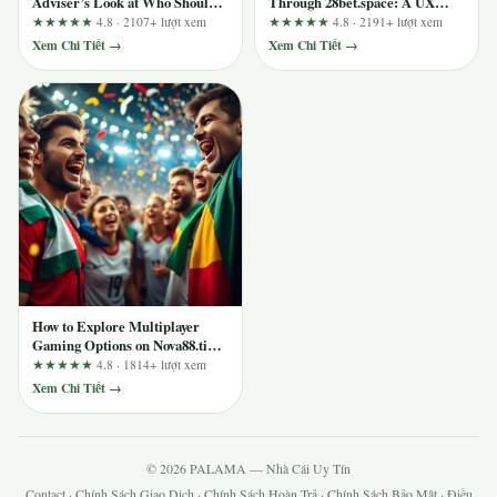
Adviser’s Look at Who Should
Through 28bet.space: A UX
Play and Who Should Walk
Expert's Honest Review of Who
★★★★★
4.8 · 2107+ lượt xem
★★★★★
4.8 · 2191+ lượt xem
Away
Should Play and Who Should
Xem Chi Tiết →
Xem Chi Tiết →
Skip
How to Explore Multiplayer
Gaming Options on Nova88.tips:
A Beginner's Playbook
★★★★★
4.8 · 1814+ lượt xem
Xem Chi Tiết →
© 2026 PALAMA — Nhà Cái Uy Tín
Contact
·
Chính Sách Giao Dịch
·
Chính Sách Hoàn Trả
·
Chính Sách Bảo Mật
·
Điều