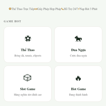
⚽
📜
📞
⚡
Thể Thao Trực Tiếp
Giấy Phép Hợp Pháp
Hỗ Trợ 24/7
Nạp Rút 3 Phút
GAME HOT
⚽
🐎
Thể Thao
Đua Ngựa
Bóng đá, tennis, eSports
Cược đua ngựa
🎲
🔥
Slot Game
Hot Game
Hàng nghìn slot đỉnh cao
Đang thịnh hành