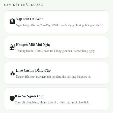
CAM KẾT CHẤT LƯỢNG
Nạp Rút Đa Kênh
🏦
Ngân hàng, Momo, ZaloPay, USDT — đa dạng phương thức giao dịch.
Khuyến Mãi Mỗi Ngày
🎁
Thưởng tân thủ 100%, hoàn trả không giới hạn, freebet hàng ngày.
Live Casino Đẳng Cấp
🔥
Dealer thật, chơi trực tiếp, trải nghiệm như tại sòng bài quốc tế.
Bảo Vệ Người Chơi
🛡
Cam kết công bằng, không gian lận, minh bạch mọi giao dịch.