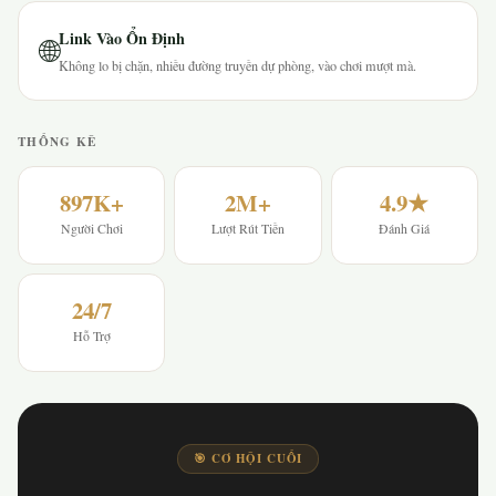
Link Vào Ổn Định
🌐
Không lo bị chặn, nhiều đường truyền dự phòng, vào chơi mượt mà.
THỐNG KÊ
897K+
2M+
4.9★
Người Chơi
Lượt Rút Tiền
Đánh Giá
24/7
Hỗ Trợ
🎯 CƠ HỘI CUỐI