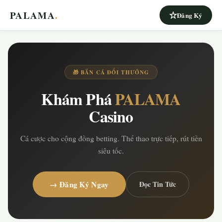
PALAMA
.
Đăng Ký
🎁 BẮN CÁ ĐỔI THƯỞNG
Khám Phá
PALAMA
Casino
Cá cược cho cộng đồng betting. Thể thao trực tiếp, rút tiền
siêu tốc.
→ Đăng Ký Ngay
Đọc Tin Tức