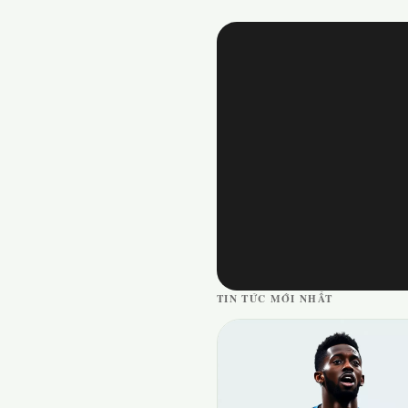
TIN TỨC MỚI NHẤT