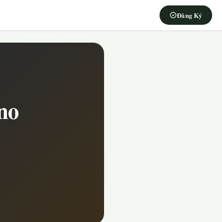
Đăng Ký
no