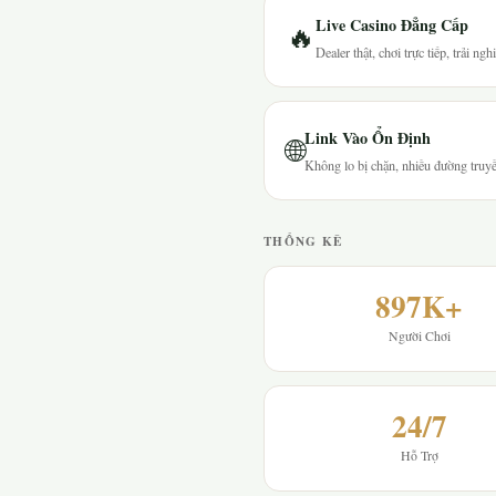
Live Casino Đẳng Cấp
🔥
Dealer thật, chơi trực tiếp, trải ng
Link Vào Ổn Định
🌐
Không lo bị chặn, nhiều đường truy
THỐNG KÊ
897K+
Người Chơi
24/7
Hỗ Trợ