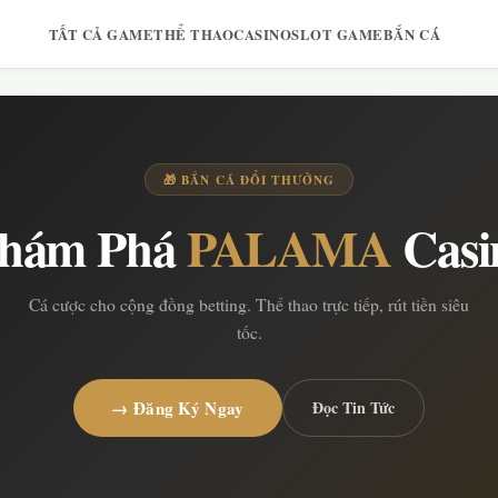
TẤT CẢ GAME
THỂ THAO
CASINO
SLOT GAME
BẮN CÁ
🎁 BẮN CÁ ĐỔI THƯỞNG
hám Phá
PALAMA
Casi
Cá cược cho cộng đồng betting. Thể thao trực tiếp, rút tiền siêu
tốc.
→ Đăng Ký Ngay
Đọc Tin Tức