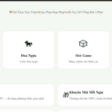
⚽
📜
📞
⚡
Thể Thao Trực Tiếp
Giấy Phép Hợp Pháp
Hỗ Trợ 24/7
Nạp Rút 3 Phút
🐎
🎲
Đua Ngựa
Slot Game
Cược đua ngựa
Hàng nghìn slot đỉnh cao
Khuyến Mãi Mỗi Ngày
🎁
 — đa dạng phương thức giao dịch.
Thưởng tân thủ 100%, hoàn trả khôn