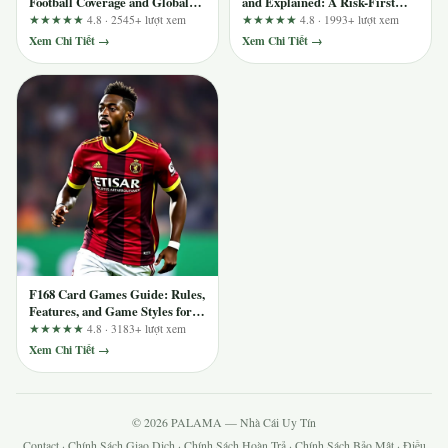
Football Coverage and Global
and Explained: A Risk-First
Competitions Under the Lens
Guide to What Actually Matters
★★★★★
4.8 · 2545+ lượt xem
★★★★★
4.8 · 1993+ lượt xem
Xem Chi Tiết →
Xem Chi Tiết →
F168 Card Games Guide: Rules,
Features, and Game Styles for
Smarter Play
★★★★★
4.8 · 3183+ lượt xem
Xem Chi Tiết →
© 2026 PALAMA — Nhà Cái Uy Tín
Contact
·
Chính Sách Giao Dịch
·
Chính Sách Hoàn Trả
·
Chính Sách Bảo Mật
·
Điều