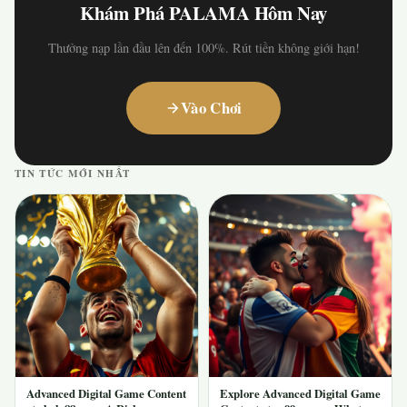
Khám Phá PALAMA Hôm Nay
Thưởng nạp lần đầu lên đến 100%. Rút tiền không giới hạn!
Vào Chơi
TIN TỨC MỚI NHẤT
Advanced Digital Game Content
Explore Advanced Digital Game