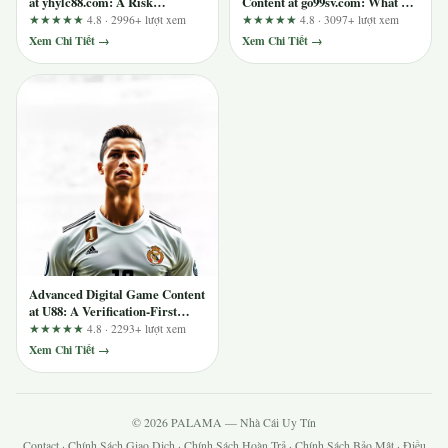
at yhylc88.com: A Risk
Content at go99sv.com: What a
Manager’s Verification
Risk Advisor Wants You to
★★★★★
4.8 · 2996+ lượt xem
★★★★★
4.8 · 3097+ lượt xem
Checklist
Verify First
Xem Chi Tiết →
Xem Chi Tiết →
Advanced Digital Game Content
at U88: A Verification-First
Review
★★★★★
4.8 · 2293+ lượt xem
Xem Chi Tiết →
© 2026 PALAMA — Nhà Cái Uy Tín
Contact
·
Chính Sách Giao Dịch
·
Chính Sách Hoàn Trả
·
Chính Sách Bảo Mật
·
Điều