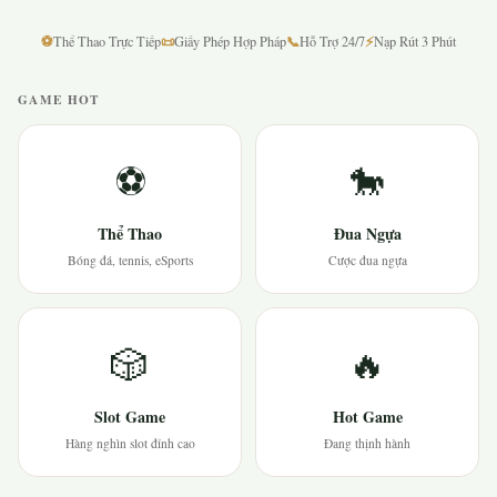
⚽
📜
📞
⚡
Thể Thao Trực Tiếp
Giấy Phép Hợp Pháp
Hỗ Trợ 24/7
Nạp Rút 3 Phút
GAME HOT
⚽
🐎
Thể Thao
Đua Ngựa
Bóng đá, tennis, eSports
Cược đua ngựa
🎲
🔥
Slot Game
Hot Game
Hàng nghìn slot đỉnh cao
Đang thịnh hành