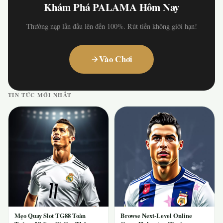
Khám Phá PALAMA Hôm Nay
Thưởng nạp lần đầu lên đến 100%. Rút tiền không giới hạn!
Vào Chơi
TIN TỨC MỚI NHẤT
Mẹo Quay Slot TG88 Toàn
Browse Next-Level Online