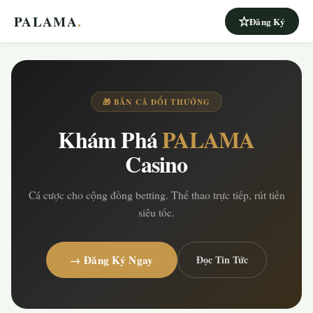
PALAMA
.
Đăng Ký
🎁 BẮN CÁ ĐỔI THƯỞNG
Khám Phá
PALAMA
Casino
Cá cược cho cộng đồng betting. Thể thao trực tiếp, rút tiền
siêu tốc.
→ Đăng Ký Ngay
Đọc Tin Tức