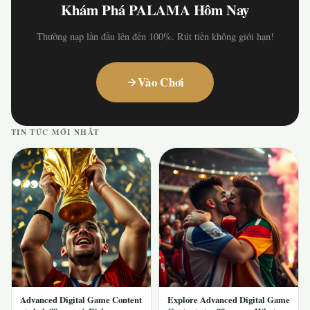
Khám Phá PALAMA Hôm Nay
Thưởng nạp lần đầu lên đến 100%. Rút tiền không giới hạn!
Vào Chơi
TIN TỨC MỚI NHẤT
Advanced Digital Game Content
Explore Advanced Digital Game