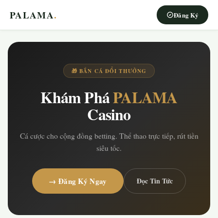
PALAMA
.
Đăng Ký
🎁 BẮN CÁ ĐỔI THƯỞNG
Khám Phá
PALAMA
Casino
Cá cược cho cộng đồng betting. Thể thao trực tiếp, rút tiền
siêu tốc.
→ Đăng Ký Ngay
Đọc Tin Tức