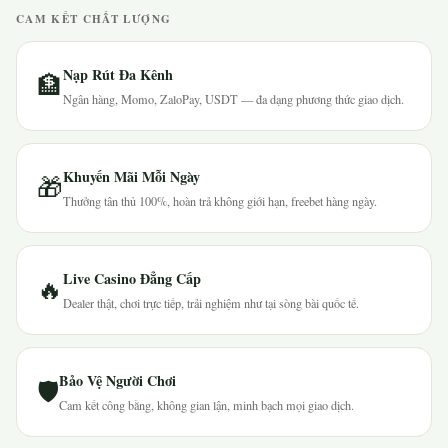
CAM KẾT CHẤT LƯỢNG
Nạp Rút Đa Kênh
🏦
Ngân hàng, Momo, ZaloPay, USDT — đa dạng phương thức giao dịch.
Khuyến Mãi Mỗi Ngày
🎁
Thưởng tân thủ 100%, hoàn trả không giới hạn, freebet hàng ngày.
Live Casino Đẳng Cấp
🔥
Dealer thật, chơi trực tiếp, trải nghiệm như tại sòng bài quốc tế.
Bảo Vệ Người Chơi
🛡
Cam kết công bằng, không gian lận, minh bạch mọi giao dịch.