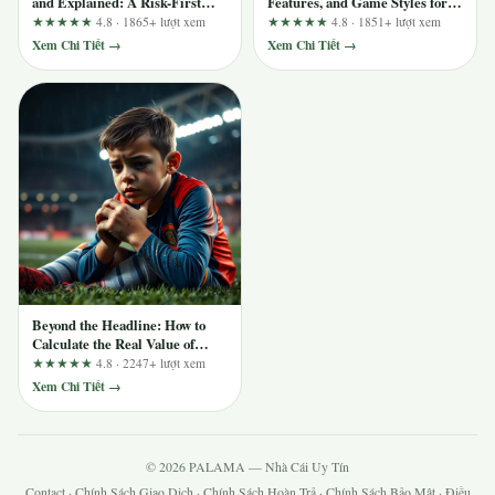
and Explained: A Risk-First
Features, and Game Styles for
Guide to What Actually Matters
Smarter Play
★★★★★
4.8 · 1865+ lượt xem
★★★★★
4.8 · 1851+ lượt xem
Xem Chi Tiết →
Xem Chi Tiết →
Beyond the Headline: How to
Calculate the Real Value of
AD88 Gaming Campaign
★★★★★
4.8 · 2247+ lượt xem
Promotions
Xem Chi Tiết →
© 2026 PALAMA — Nhà Cái Uy Tín
Contact
·
Chính Sách Giao Dịch
·
Chính Sách Hoàn Trả
·
Chính Sách Bảo Mật
·
Điều