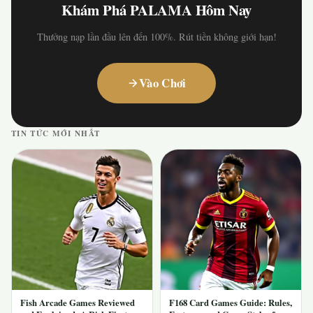
Khám Phá PALAMA Hôm Nay
Thưởng nạp lần đầu lên đến 100%. Rút tiền không giới hạn!
Vào Chơi
TIN TỨC MỚI NHẤT
Fish Arcade Games Reviewed
F168 Card Games Guide: Rules,