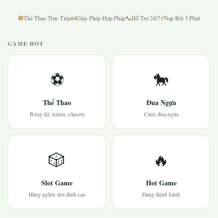
⚽
📜
📞
⚡
Thể Thao Trực Tiếp
Giấy Phép Hợp Pháp
Hỗ Trợ 24/7
Nạp Rút 3 Phút
GAME HOT
⚽
🐎
Thể Thao
Đua Ngựa
Bóng đá, tennis, eSports
Cược đua ngựa
🎲
🔥
Slot Game
Hot Game
Hàng nghìn slot đỉnh cao
Đang thịnh hành