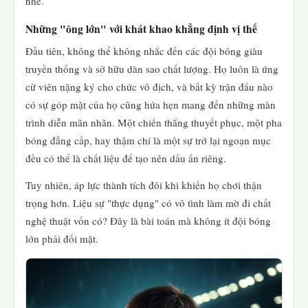
nhé.
Những "ông lớn" với khát khao khẳng định vị thế
Đầu tiên, không thể không nhắc đến các đội bóng giàu
truyền thống và sở hữu dàn sao chất lượng. Họ luôn là ứng
cử viên nặng ký cho chức vô địch, và bất kỳ trận đấu nào
có sự góp mặt của họ cũng hứa hẹn mang đến những màn
trình diễn mãn nhãn. Một chiến thắng thuyết phục, một pha
bóng đẳng cấp, hay thậm chí là một sự trở lại ngoạn mục
đều có thể là chất liệu để tạo nên dấu ấn riêng.
Tuy nhiên, áp lực thành tích đôi khi khiến họ chơi thận
trọng hơn. Liệu sự "thực dụng" có vô tình làm mờ đi chất
nghệ thuật vốn có? Đây là bài toán mà không ít đội bóng
lớn phải đối mặt.