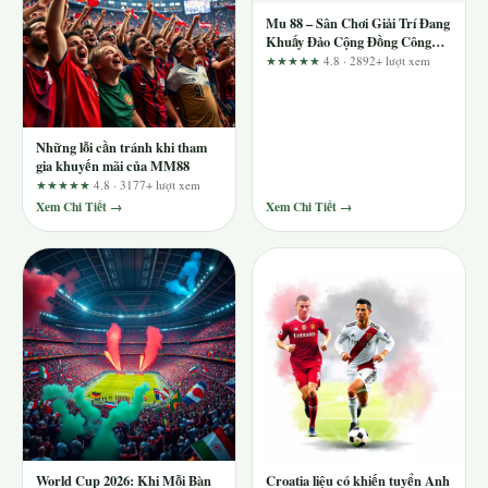
Mu 88 – Sân Chơi Giải Trí Đang
Khuấy Đảo Cộng Đồng Công
Nghệ
★★★★★
4.8 · 2892+ lượt xem
Những lỗi cần tránh khi tham
gia khuyến mãi của MM88
★★★★★
4.8 · 3177+ lượt xem
Xem Chi Tiết →
Xem Chi Tiết →
World Cup 2026: Khi Mỗi Bàn
Croatia liệu có khiến tuyển Anh