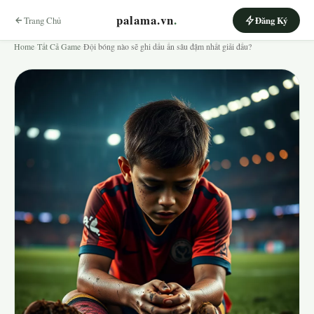
palama.vn
.
Trang Chủ
Đăng Ký
Home
›
Tất Cả Game
›
Đội bóng nào sẽ ghi dấu ấn sâu đậm nhất giải đấu?