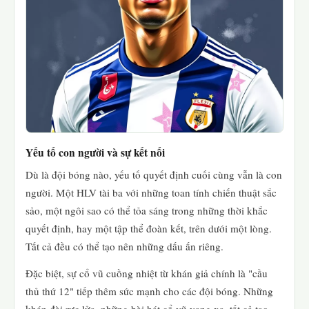
Yếu tố con người và sự kết nối
Dù là đội bóng nào, yếu tố quyết định cuối cùng vẫn là con
người. Một HLV tài ba với những toan tính chiến thuật sắc
sảo, một ngôi sao có thể tỏa sáng trong những thời khắc
quyết định, hay một tập thể đoàn kết, trên dưới một lòng.
Tất cả đều có thể tạo nên những dấu ấn riêng.
Đặc biệt, sự cổ vũ cuồng nhiệt từ khán giả chính là "cầu
thủ thứ 12" tiếp thêm sức mạnh cho các đội bóng. Những