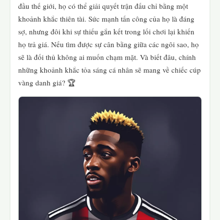
đầu thế giới, họ có thể giải quyết trận đấu chỉ bằng một
khoảnh khắc thiên tài. Sức mạnh tấn công của họ là đáng
sợ, nhưng đôi khi sự thiếu gắn kết trong lối chơi lại khiến
họ trả giá. Nếu tìm được sự cân bằng giữa các ngôi sao, họ
sẽ là đối thủ không ai muốn chạm mặt. Và biết đâu, chính
những khoảnh khắc tỏa sáng cá nhân sẽ mang về chiếc cúp
vàng danh giá? 🏆