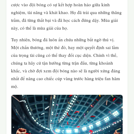
cược vào đội bóng có sự kết hợp hoàn hảo giữa kinh
nghiệm, tài năng và khát khao. Họ đã trải qua những thăng
trầm, đã từng thất bại và đã học cách đứng dậy. Mùa giải
này, có thể là mùa giải của họ.
Tuy nhiên, bóng đá luôn ẩn chứa những bất ngờ thú vị.
Một chấn thương, một thẻ đỏ, hay một quyết định sai lầm
của trọng tài cũng có thể thay đổi cục diện. Chính vì thế,
chúng ta hãy cứ tận hưởng từng trận đấu, từng khoảnh
khắc, và chờ đợi xem đội bóng nào sẽ là người xứng đáng
nhất để nâng cao chiếc cúp vàng trước hàng triệu fan hâm
mộ.