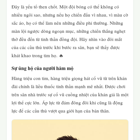
Đây là yếu tố then chốt. Một đội bóng có thể không có
nhiều ngôi sao, nhưng nếu họ chiến đấu vì nhau, vì màu cờ
sắc áo, họ có thể làm nên những điều phi thường. Những
màn lội ngược dòng ngoạn mục, những chiến thắng nghẹt
thở đều đến từ tinh thần đồng đội. Hãy nhìn vào đôi mắt
của các cầu thủ trước khi bước ra sân, bạn sẽ thấy được
khát khao trong tim họ. 🔥
Sự ủng hộ của người hâm mộ
Hàng triệu con tim, hàng triệu giọng hát cổ vũ từ trên khán
đài chính là liều thuốc tinh thần mạnh mẽ nhất. Được chơi
trên sân nhà trước sự cổ vũ cuồng nhiệt của khán giả là một
lợi thế cực lớn. Áp lực từ đám đông đôi khi cũng là động
lực để các cầu thủ vượt qua giới hạn của bản thân.