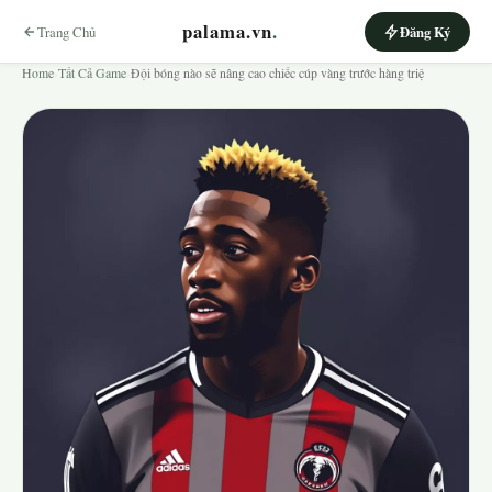
palama.vn
.
Trang Chủ
Đăng Ký
Home
›
Tất Cả Game
›
Đội bóng nào sẽ nâng cao chiếc cúp vàng trước hàng triệ