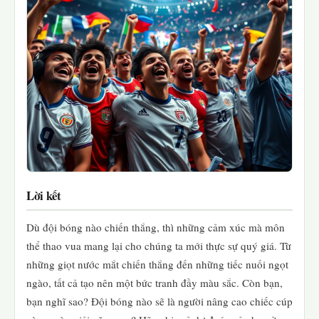
Lời kết
Dù đội bóng nào chiến thắng, thì những cảm xúc mà môn
thể thao vua mang lại cho chúng ta mới thực sự quý giá. Từ
những giọt nước mắt chiến thắng đến những tiếc nuối ngọt
ngào, tất cả tạo nên một bức tranh đầy màu sắc. Còn bạn,
bạn nghĩ sao? Đội bóng nào sẽ là người nâng cao chiếc cúp