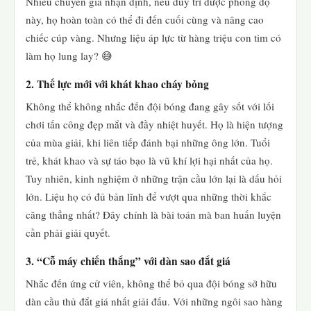
Nhiều chuyên gia nhận định, nếu duy trì được phong độ
này, họ hoàn toàn có thể đi đến cuối cùng và nâng cao
chiếc cúp vàng. Nhưng liệu áp lực từ hàng triệu con tim có
làm họ lung lay? 😅
2. Thế lực mới với khát khao cháy bỏng
Không thể không nhắc đến đội bóng đang gây sốt với lối
chơi tấn công đẹp mắt và đầy nhiệt huyết. Họ là hiện tượng
của mùa giải, khi liên tiếp đánh bại những ông lớn. Tuổi
trẻ, khát khao và sự táo bạo là vũ khí lợi hại nhất của họ.
Tuy nhiên, kinh nghiệm ở những trận cầu lớn lại là dấu hỏi
lớn. Liệu họ có đủ bản lĩnh để vượt qua những thời khắc
căng thẳng nhất? Đây chính là bài toán mà ban huấn luyện
cần phải giải quyết.
3. “Cỗ máy chiến thắng” với dàn sao đắt giá
Nhắc đến ứng cử viên, không thể bỏ qua đội bóng sở hữu
dàn cầu thủ đắt giá nhất giải đấu. Với những ngôi sao hàng