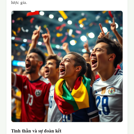
lược gia.
Tinh thần và sự đoàn kết