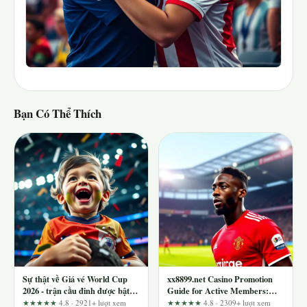
Bạn Có Thể Thích
Sự thật về Giá vé World Cup
xx8899.net Casino Promotion
2026 - trận cầu đinh được bật
Guide for Active Members:
mí trên 7mcn.black
How to Read Bonus Terms Like
★★★★★
4.8 · 2921+ lượt xem
★★★★★
4.8 · 2309+ lượt xem