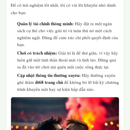
Để có trải nghiệm tốt nhất, tôi có vài lời khuyên nhỏ dành
cho bạn:
Quản lý tài chính thông minh:
Hãy đặt ra một ngân
sách cụ thể cho việc giải trí và tuân thủ nó một cách
nghiêm ngặt. Đừng để cảm xúc chi phối quyết định của
bạn.
Chơi có trách nhiệm:
Giải trí là để thư giãn, vì vậy hãy
luôn giữ một tinh thần thoải mái và tỉnh táo. Đừng quá
sa đà vào trò chơi mà quên mất cuộc sống thực tại.
Cập nhật thông tin thường xuyên:
Hãy thường xuyên
dt68 trang chủ
ghé thăm
để không bỏ lỡ bất kỳ chương
trình khuyến mãi hay sự kiện hấp dẫn nào.