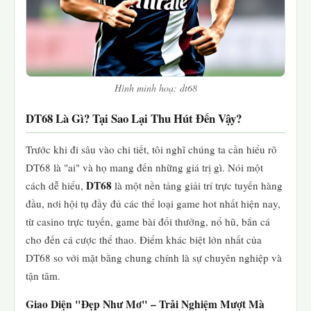
Hình minh hoạ: dt68
DT68 Là Gì? Tại Sao Lại Thu Hút Đến Vậy?
Trước khi đi sâu vào chi tiết, tôi nghĩ chúng ta cần hiểu rõ
DT68 là "ai" và họ mang đến những giá trị gì. Nói một
DT68
cách dễ hiểu,
là một nền tảng giải trí trực tuyến hàng
đầu, nơi hội tụ đầy đủ các thể loại game hot nhất hiện nay,
từ casino trực tuyến, game bài đổi thưởng, nổ hũ, bắn cá
cho đến cá cược thể thao. Điểm khác biệt lớn nhất của
DT68 so với mặt bằng chung chính là sự chuyên nghiệp và
tận tâm.
Giao Diện "Đẹp Như Mơ" – Trải Nghiệm Mượt Mà