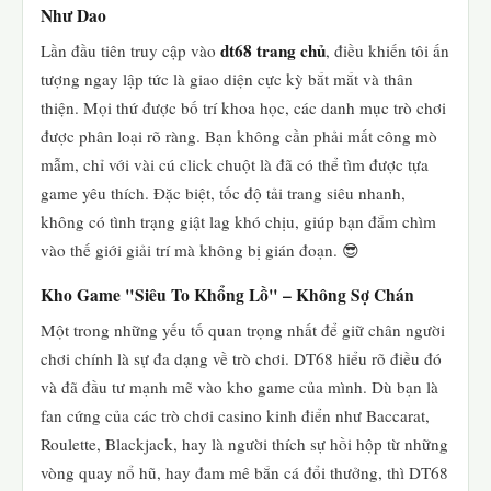
Như Dao
dt68 trang chủ
Lần đầu tiên truy cập vào
, điều khiến tôi ấn
tượng ngay lập tức là giao diện cực kỳ bắt mắt và thân
thiện. Mọi thứ được bố trí khoa học, các danh mục trò chơi
được phân loại rõ ràng. Bạn không cần phải mất công mò
mẫm, chỉ với vài cú click chuột là đã có thể tìm được tựa
game yêu thích. Đặc biệt, tốc độ tải trang siêu nhanh,
không có tình trạng giật lag khó chịu, giúp bạn đắm chìm
vào thế giới giải trí mà không bị gián đoạn. 😎
Kho Game "Siêu To Khổng Lồ" – Không Sợ Chán
Một trong những yếu tố quan trọng nhất để giữ chân người
chơi chính là sự đa dạng về trò chơi. DT68 hiểu rõ điều đó
và đã đầu tư mạnh mẽ vào kho game của mình. Dù bạn là
fan cứng của các trò chơi casino kinh điển như Baccarat,
Roulette, Blackjack, hay là người thích sự hồi hộp từ những
vòng quay nổ hũ, hay đam mê bắn cá đổi thưởng, thì DT68