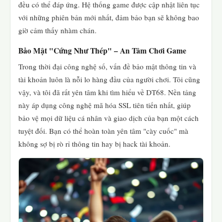
đều có thể đáp ứng. Hệ thống game được cập nhật liên tục
với những phiên bản mới nhất, đảm bảo bạn sẽ không bao
giờ cảm thấy nhàm chán.
Bảo Mật "Cứng Như Thép" – An Tâm Chơi Game
Trong thời đại công nghệ số, vấn đề bảo mật thông tin và
tài khoản luôn là nỗi lo hàng đầu của người chơi. Tôi cũng
vậy, và tôi đã rất yên tâm khi tìm hiểu về DT68. Nền tảng
này áp dụng công nghệ mã hóa SSL tiên tiến nhất, giúp
bảo vệ mọi dữ liệu cá nhân và giao dịch của bạn một cách
tuyệt đối. Bạn có thể hoàn toàn yên tâm "cày cuốc" mà
không sợ bị rò rỉ thông tin hay bị hack tài khoản.