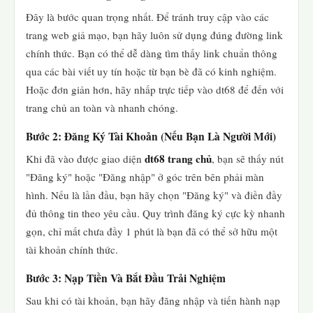
Đây là bước quan trọng nhất. Để tránh truy cập vào các
trang web giả mạo, bạn hãy luôn sử dụng đúng đường link
chính thức. Bạn có thể dễ dàng tìm thấy link chuẩn thông
qua các bài viết uy tín hoặc từ bạn bè đã có kinh nghiệm.
Hoặc đơn giản hơn, hãy nhấp trực tiếp vào dt68 để đến với
trang chủ an toàn và nhanh chóng.
Bước 2: Đăng Ký Tài Khoản (Nếu Bạn Là Người Mới)
dt68 trang chủ
Khi đã vào được giao diện
, bạn sẽ thấy nút
"Đăng ký" hoặc "Đăng nhập" ở góc trên bên phải màn
hình. Nếu là lần đầu, bạn hãy chọn "Đăng ký" và điền đầy
đủ thông tin theo yêu cầu. Quy trình đăng ký cực kỳ nhanh
gọn, chỉ mất chưa đầy 1 phút là bạn đã có thể sở hữu một
tài khoản chính thức.
Bước 3: Nạp Tiền Và Bắt Đầu Trải Nghiệm
Sau khi có tài khoản, bạn hãy đăng nhập và tiến hành nạp