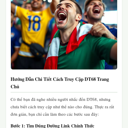
Hướng Dẫn Chi Tiết Cách Truy Cập DT68 Trang
Chủ
Có thể bạn đã nghe nhiều người nhắc đến DT68, nhưng
chưa biết cách truy cập như thế nào cho đúng. Thực ra rất
đơn giản, bạn chỉ cần làm theo các bước sau đây:
Bước 1: Tìm Đúng Đường Link Chính Thức