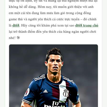
thực sự ổn định, uy tín và mang lại trải nghiệm mượt mà lại
không hề dễ dàng. Hôm nay, tôi muốn giới thiệu với anh
em một cái tên đang làm mưa làm gió trong cộng đồng
game thủ và người yêu thích cá cược trực tuyến – đó chính
dt68
dt68 trang chủ
là
. Hãy cùng tôi khám phá xem tại sao
lại trở thành điểm đến yêu thích của hàng ngàn người chơi
nhé! 🎯