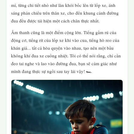
mỉ, từng chi tiết nhỏ như làn khói bốc lên từ lốp xe, ánh
sáng phản chiếu trên thân xe, cho đến khung cảnh đường
đua đều được tái hiện một cách chân thực nhất.
Âm thanh cũng là một điểm cộng lớn. Tiếng gầm rú của
động cơ, tiếng rít của lốp xe khi vào cua, tiếng hò reo của
khán giả... tất cả hòa quyện vào nhau, tạo nên một bầu
không khí đua xe cuồng nhiệt. Tôi có thể nói rằng, chỉ cần
đeo tai nghe và lao vào đường đua, bạn sẽ cảm giác như
mình đang thực sự ngồi sau tay lái vậy! 🏎️