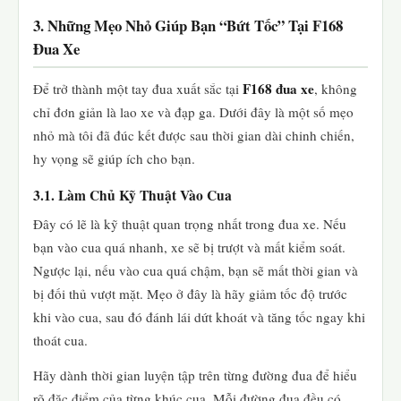
3. Những Mẹo Nhỏ Giúp Bạn “Bứt Tốc” Tại F168
Đua Xe
F168 đua xe
Để trở thành một tay đua xuất sắc tại
, không
chỉ đơn giản là lao xe và đạp ga. Dưới đây là một số mẹo
nhỏ mà tôi đã đúc kết được sau thời gian dài chinh chiến,
hy vọng sẽ giúp ích cho bạn.
3.1. Làm Chủ Kỹ Thuật Vào Cua
Đây có lẽ là kỹ thuật quan trọng nhất trong đua xe. Nếu
bạn vào cua quá nhanh, xe sẽ bị trượt và mất kiểm soát.
Ngược lại, nếu vào cua quá chậm, bạn sẽ mất thời gian và
bị đối thủ vượt mặt. Mẹo ở đây là hãy giảm tốc độ trước
khi vào cua, sau đó đánh lái dứt khoát và tăng tốc ngay khi
thoát cua.
Hãy dành thời gian luyện tập trên từng đường đua để hiểu
rõ đặc điểm của từng khúc cua. Mỗi đường đua đều có