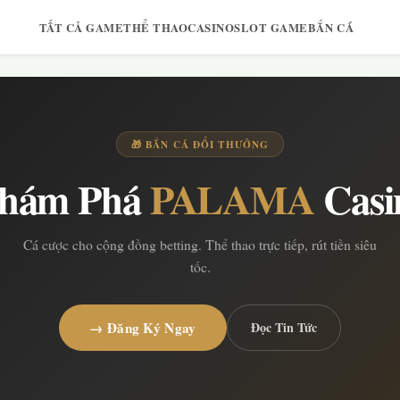
TẤT CẢ GAME
THỂ THAO
CASINO
SLOT GAME
BẮN CÁ
🎁 BẮN CÁ ĐỔI THƯỞNG
hám Phá
PALAMA
Casi
Cá cược cho cộng đồng betting. Thể thao trực tiếp, rút tiền siêu
tốc.
→ Đăng Ký Ngay
Đọc Tin Tức