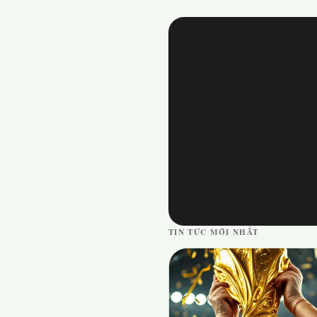
TIN TỨC MỚI NHẤT