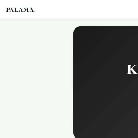
PALAMA
.
K