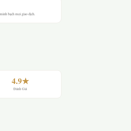
minh bạch mọi giao dịch.
4.9★
Đánh Giá