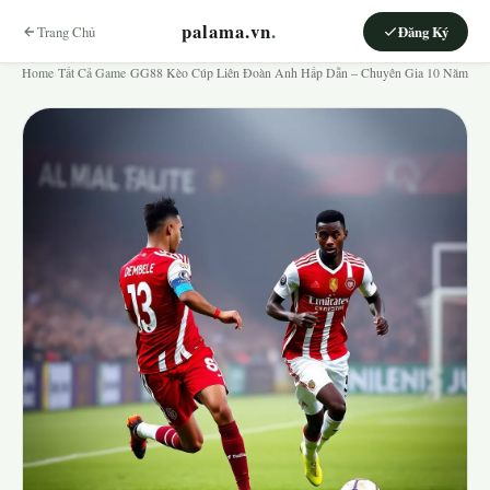
palama.vn
.
Trang Chủ
Đăng Ký
Home
›
Tất Cả Game
›
GG88 Kèo Cúp Liên Đoàn Anh Hấp Dẫn – Chuyên Gia 10 Năm