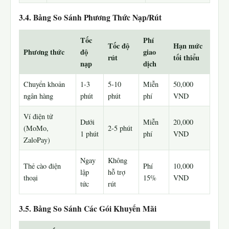
3.4. Bảng So Sánh Phương Thức Nạp/Rút
Tốc
Phí
Tốc độ
Hạn mức
Phương thức
độ
giao
rút
tối thiểu
nạp
dịch
Chuyển khoản
1-3
5-10
Miễn
50,000
ngân hàng
phút
phút
phí
VND
Ví điện tử
Dưới
Miễn
20,000
(MoMo,
2-5 phút
1 phút
phí
VND
ZaloPay)
Ngay
Không
Thẻ cào điện
Phí
10,000
lập
hỗ trợ
thoại
15%
VND
tức
rút
3.5. Bảng So Sánh Các Gói Khuyến Mãi