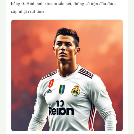
bằng 0. Hình ảnh stream sắc nét, thông số trận đấu được
cập nhật real-time.