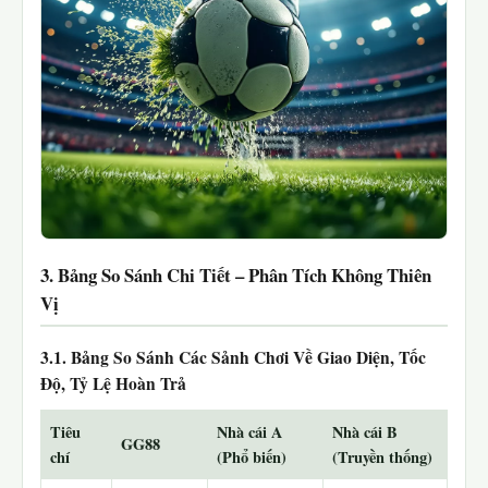
3. Bảng So Sánh Chi Tiết – Phân Tích Không Thiên
Vị
3.1. Bảng So Sánh Các Sảnh Chơi Về Giao Diện, Tốc
Độ, Tỷ Lệ Hoàn Trả
Tiêu
Nhà cái A
Nhà cái B
GG88
chí
(Phổ biến)
(Truyền thống)