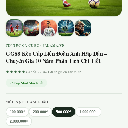
TIN TỨC CÁ CƯỢC · PALAMA.VN
GG88 Kèo Cúp Liên Đoàn Anh Hấp Dẫn –
Chuyên Gia 10 Năm Phân Tích Chi Tiết
★★★★★
4.8 / 5.0 · 2,382+ đánh giá đã xác minh
Cập Nhật Mới Nhất
MỨC NẠP THAM KHẢO
100.000₫
200.000₫
500.000₫
1.000.000₫
2.000.000₫