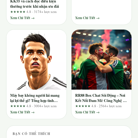
KK55 và cách đọc điều kiện
thưởng trước khi nhận ưu đãi
★★★★★
4.8 · 3174+ lượt xem
Xem Chi Tiết →
Xem Chi Tiết →
Máy bay không người lái mang
RR88 Box Chat Sôi Động – Nơi
lại lợi thế gì? Tổng hợp tình
Kết Nối Đam Mê Công Nghệ và
huống người dùng thường gặp
Giải Trí
★★★★★
4.8 · 3004+ lượt xem
★★★★★
4.8 · 2564+ lượt xem
Xem Chi Tiết →
Xem Chi Tiết →
BẠN CÓ THỂ THÍCH