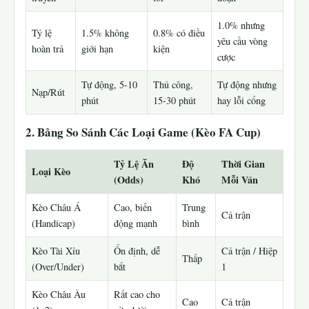
1.0% nhưng
Tỷ lệ
1.5% không
0.8% có điều
yêu cầu vòng
hoàn trả
giới hạn
kiện
cược
Tự động, 5-10
Thủ công,
Tự động nhưng
Nạp/Rút
phút
15-30 phút
hay lỗi cổng
2. Bảng So Sánh Các Loại Game (Kèo FA Cup)
Tỷ Lệ Ăn
Độ
Thời Gian
Loại Kèo
(Odds)
Khó
Mỗi Ván
Kèo Châu Á
Cao, biến
Trung
Cả trận
(Handicap)
động mạnh
bình
Kèo Tài Xỉu
Ổn định, dễ
Cả trận / Hiệp
Thấp
(Over/Under)
bắt
1
Kèo Châu Âu
Rất cao cho
Cao
Cả trận