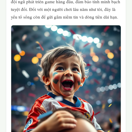
đội ngũ phát triển game hàng đầu, đảm bảo tính minh bạch
tuyệt đối. Đối với một người chơi lâu năm như tôi, đây là
yếu tố sống còn để gửi gắm niềm tin và dòng tiền dài hạn.