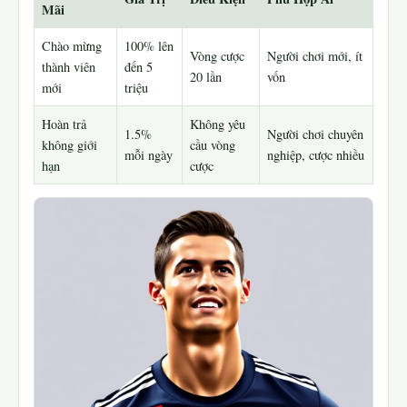
Mãi
Chào mừng
100% lên
Vòng cược
Người chơi mới, ít
thành viên
đến 5
20 lần
vốn
mới
triệu
Hoàn trả
Không yêu
1.5%
Người chơi chuyên
không giới
cầu vòng
mỗi ngày
nghiệp, cược nhiều
hạn
cược