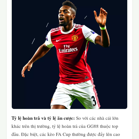
Tỷ lệ hoàn trả và tỷ lệ ăn cược:
So với các nhà cái lớn
khác trên thị trường, tỷ lệ hoàn trả của GG88 thuộc top
đầu. Đặc biệt, các kèo FA Cup thường được đẩy lên cao