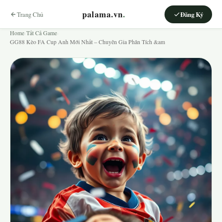
palama.vn
.
Trang Chủ
Đăng Ký
Home
›
Tất Cả Game
›
GG88 Kèo FA Cup Anh Mới Nhất – Chuyên Gia Phân Tích &am