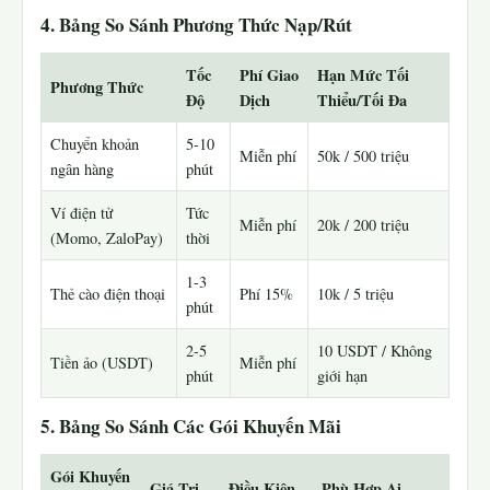
4. Bảng So Sánh Phương Thức Nạp/Rút
Tốc
Phí Giao
Hạn Mức Tối
Phương Thức
Độ
Dịch
Thiểu/Tối Đa
Chuyển khoản
5-10
Miễn phí
50k / 500 triệu
ngân hàng
phút
Ví điện tử
Tức
Miễn phí
20k / 200 triệu
(Momo, ZaloPay)
thời
1-3
Thẻ cào điện thoại
Phí 15%
10k / 5 triệu
phút
2-5
10 USDT / Không
Tiền ảo (USDT)
Miễn phí
phút
giới hạn
5. Bảng So Sánh Các Gói Khuyến Mãi
Gói Khuyến
Giá Trị
Điều Kiện
Phù Hợp Ai