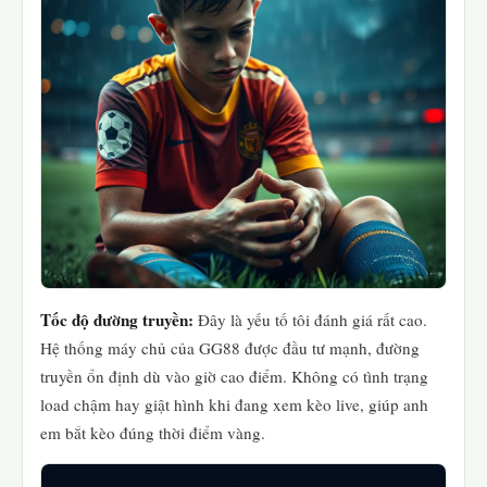
Tốc độ đường truyền:
Đây là yếu tố tôi đánh giá rất cao.
Hệ thống máy chủ của GG88 được đầu tư mạnh, đường
truyền ổn định dù vào giờ cao điểm. Không có tình trạng
load chậm hay giật hình khi đang xem kèo live, giúp anh
em bắt kèo đúng thời điểm vàng.