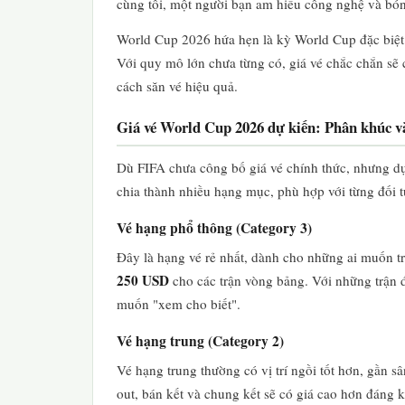
cùng tôi, một người bạn am hiểu công nghệ và bóng
World Cup 2026 hứa hẹn là kỳ World Cup đặc biệt n
Với quy mô lớn chưa từng có, giá vé chắc chắn sẽ c
cách săn vé hiệu quả.
Giá vé World Cup 2026 dự kiến: Phân khúc v
Dù FIFA chưa công bố giá vé chính thức, nhưng dự
chia thành nhiều hạng mục, phù hợp với từng đối
Vé hạng phổ thông (Category 3)
Đây là hạng vé rẻ nhất, dành cho những ai muốn t
250 USD
cho các trận vòng bảng. Với những trận 
muốn "xem cho biết".
Vé hạng trung (Category 2)
Vé hạng trung thường có vị trí ngồi tốt hơn, gần 
out, bán kết và chung kết sẽ có giá cao hơn đáng k