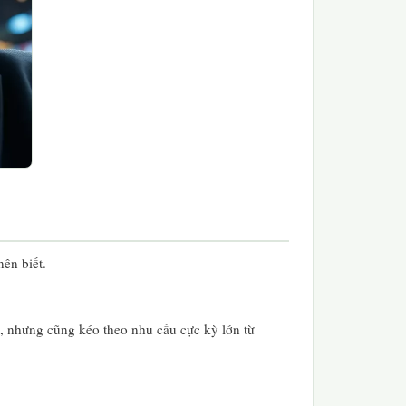
ên biết.
h, nhưng cũng kéo theo nhu cầu cực kỳ lớn từ