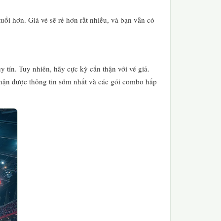
uổi hơn. Giá vé sẽ rẻ hơn rất nhiều, và bạn vẫn có
 tín. Tuy nhiên, hãy cực kỳ cẩn thận với vé giả.
nhận được thông tin sớm nhất và các gói combo hấp