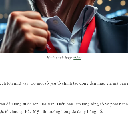
Hình minh hoạ:
f8bet
ệch lớn như vậy. Có một số yếu tố chính tác động đến mức giá mà bạn n
rận đấu tăng từ 64 lên 104 trận. Điều này làm tăng tổng số vé phát hàn
ược tổ chức tại Bắc Mỹ - thị trường bóng đá đang bùng nổ.