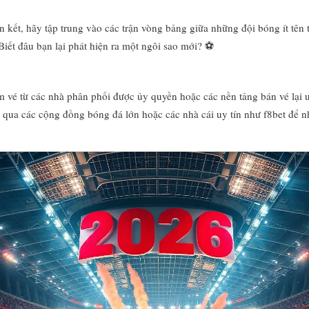
kết, hãy tập trung vào các trận vòng bảng giữa những đội bóng ít tên t
iết đâu bạn lại phát hiện ra một ngôi sao mới? ⚽
 vé từ các nhà phân phối được ủy quyền hoặc các nền tảng bán vé lại uy
qua các cộng đồng bóng đá lớn hoặc các nhà cái uy tín như f8bet để 