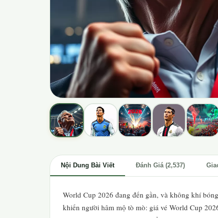
Nội Dung Bài Viết
Đánh Giá (2,537)
Gia
World Cup 2026 đang đến gần, và không khí bóng đ
khiến người hâm mộ tò mò: giá vé World Cup 2026 