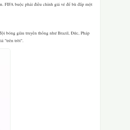
ớn. FIFA buộc phải điều chỉnh giá vé để bù đắp một
đội bóng giàu truyền thống như Brazil, Đức, Pháp
 "trên trời".