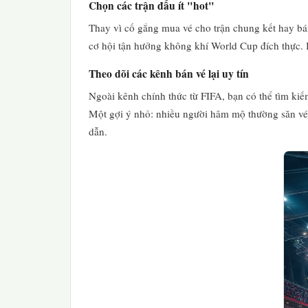
Chọn các trận đấu ít "hot"
Thay vì cố gắng mua vé cho trận chung kết hay bán 
cơ hội tận hưởng không khí World Cup đích thực. B
Theo dõi các kênh bán vé lại uy tín
Ngoài kênh chính thức từ FIFA, bạn có thể tìm kiếm
Một gợi ý nhỏ: nhiều người hâm mộ thường săn vé 
dẫn.