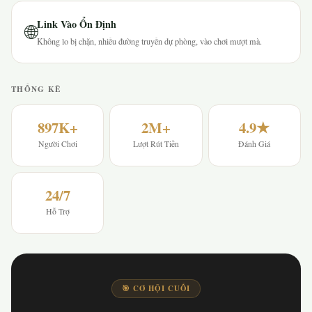
Link Vào Ổn Định
🌐
Không lo bị chặn, nhiều đường truyền dự phòng, vào chơi mượt mà.
THỐNG KÊ
897K+
2M+
4.9★
Người Chơi
Lượt Rút Tiền
Đánh Giá
24/7
Hỗ Trợ
🎯 CƠ HỘI CUỐI