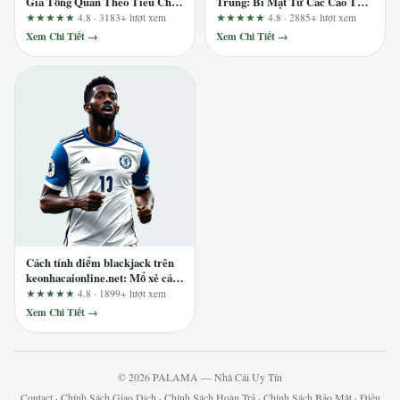
Giá Tổng Quan Theo Tiêu Chí
Trúng: Bí Mật Từ Các Cao Thủ
Kiểm Tra Minh Bạch
– Nên Đọc Trước Khi Nạp Tiền
★★★★★
4.8 · 3183+ lượt xem
★★★★★
4.8 · 2885+ lượt xem
Xem Chi Tiết →
Xem Chi Tiết →
Cách tính điểm blackjack trên
keonhacaionline.net: Mổ xẻ các
tuyên bố quảng cáo bằng danh
★★★★★
4.8 · 1899+ lượt xem
sách tiêu chí xác minh
Xem Chi Tiết →
© 2026 PALAMA — Nhà Cái Uy Tín
Contact
·
Chính Sách Giao Dịch
·
Chính Sách Hoàn Trả
·
Chính Sách Bảo Mật
·
Điều