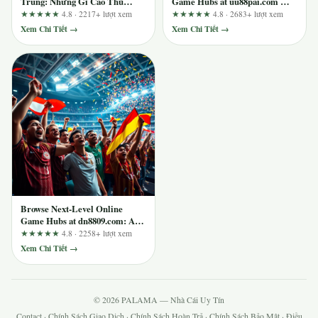
Trúng: Những Gì Cao Thủ
Game Hubs at uu88pai.com —
Thực Sự Làm Khi Vào Sân
A Practical Review Built on the
★★★★★
4.8 · 2217+ lượt xem
★★★★★
4.8 · 2683+ lượt xem
Criteria That Actually Matter
Xem Chi Tiết →
Xem Chi Tiết →
Browse Next-Level Online
Game Hubs at dn8809.com: A
Balanced Review of DN88
★★★★★
4.8 · 2258+ lượt xem
Xem Chi Tiết →
© 2026 PALAMA — Nhà Cái Uy Tín
Contact
·
Chính Sách Giao Dịch
·
Chính Sách Hoàn Trả
·
Chính Sách Bảo Mật
·
Điều