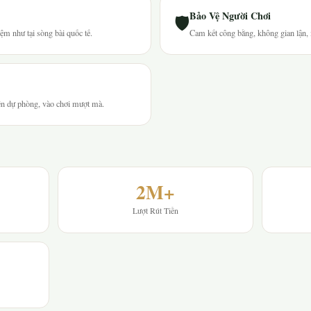
Bảo Vệ Người Chơi
🛡
hiệm như tại sòng bài quốc tế.
Cam kết công bằng, không gian lận, 
ền dự phòng, vào chơi mượt mà.
2M+
Lượt Rút Tiền