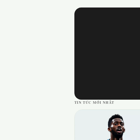
TIN TỨC MỚI NHẤT