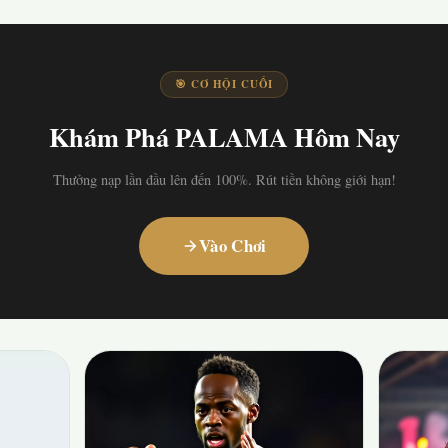
🎯 CƠ HỘI CUỐI
Khám Phá PALAMA Hôm Nay
Thưởng nạp lần đầu lên đến 100%. Rút tiền không giới hạn!
Vào Chơi