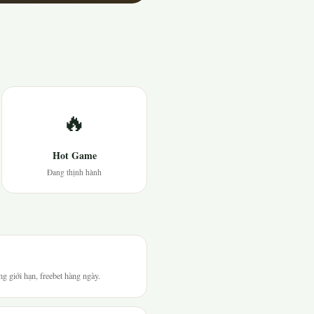
🔥
Hot Game
Đang thịnh hành
g giới hạn, freebet hàng ngày.