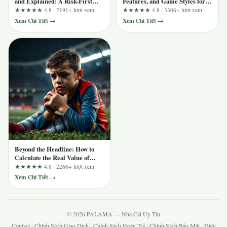
and Explained: A Risk-First
Features, and Game Styles for
Guide to What Actually Matters
Smarter Play
★★★★★
4.8 · 2191+ lượt xem
★★★★★
4.8 · 3306+ lượt xem
Xem Chi Tiết →
Xem Chi Tiết →
Beyond the Headline: How to
Calculate the Real Value of
AD88 Gaming Campaign
★★★★★
4.8 · 2266+ lượt xem
Promotions
Xem Chi Tiết →
© 2026 PALAMA — Nhà Cái Uy Tín
Contact
·
Chính Sách Giao Dịch
·
Chính Sách Hoàn Trả
·
Chính Sách Bảo Mật
·
Điều