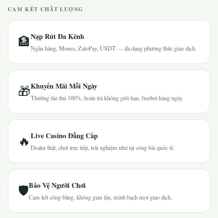
CAM KẾT CHẤT LƯỢNG
Nạp Rút Đa Kênh
🏦
Ngân hàng, Momo, ZaloPay, USDT — đa dạng phương thức giao dịch.
Khuyến Mãi Mỗi Ngày
🎁
Thưởng tân thủ 100%, hoàn trả không giới hạn, freebet hàng ngày.
Live Casino Đẳng Cấp
🔥
Dealer thật, chơi trực tiếp, trải nghiệm như tại sòng bài quốc tế.
Bảo Vệ Người Chơi
🛡
Cam kết công bằng, không gian lận, minh bạch mọi giao dịch.