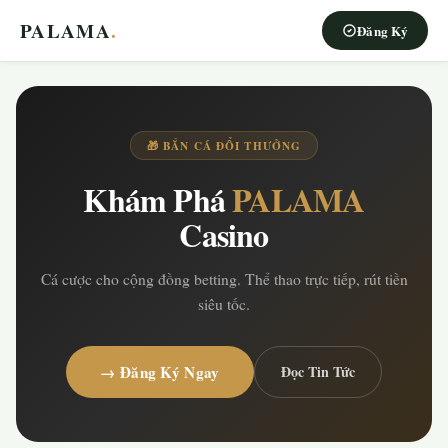
PALAMA
.
Đăng Ký
🎁 BẮN CÁ ĐỔI THƯỞNG
Khám Phá
PALAMA
Casino
Cá cược cho cộng đồng betting. Thể thao trực tiếp, rút tiền
siêu tốc.
→ Đăng Ký Ngay
Đọc Tin Tức