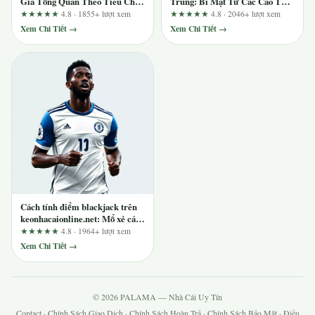
Giá Tổng Quan Theo Tiêu Chí
Trúng: Bí Mật Từ Các Cao Thủ
Kiểm Tra Minh Bạch
– Nên Đọc Trước Khi Nạp Tiền
★★★★★
4.8 · 1855+ lượt xem
★★★★★
4.8 · 2046+ lượt xem
Xem Chi Tiết →
Xem Chi Tiết →
Cách tính điểm blackjack trên
keonhacaionline.net: Mổ xẻ các
tuyên bố quảng cáo bằng danh
★★★★★
4.8 · 1964+ lượt xem
sách tiêu chí xác minh
Xem Chi Tiết →
© 2026 PALAMA — Nhà Cái Uy Tín
Contact
·
Chính Sách Giao Dịch
·
Chính Sách Hoàn Trả
·
Chính Sách Bảo Mật
·
Điều