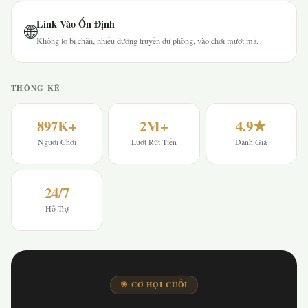
Link Vào Ổn Định
🌐
Không lo bị chặn, nhiều đường truyền dự phòng, vào chơi mượt mà.
THỐNG KÊ
897K+
2M+
4.9★
Người Chơi
Lượt Rút Tiền
Đánh Giá
24/7
Hỗ Trợ
🎯 CƠ HỘI CUỐI