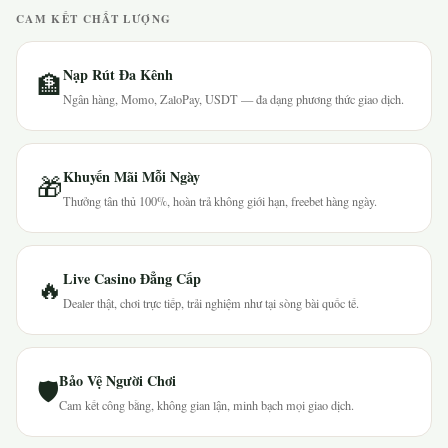
CAM KẾT CHẤT LƯỢNG
Nạp Rút Đa Kênh
🏦
Ngân hàng, Momo, ZaloPay, USDT — đa dạng phương thức giao dịch.
Khuyến Mãi Mỗi Ngày
🎁
Thưởng tân thủ 100%, hoàn trả không giới hạn, freebet hàng ngày.
Live Casino Đẳng Cấp
🔥
Dealer thật, chơi trực tiếp, trải nghiệm như tại sòng bài quốc tế.
Bảo Vệ Người Chơi
🛡
Cam kết công bằng, không gian lận, minh bạch mọi giao dịch.