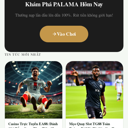
Khám Phá PALAMA Hôm Nay
Thưởng nạp lần đầu lên đến 100%. Rút tiền không giới hạn!
Vào Chơi
TIN TỨC MỚI NHẤT
Casino Trực Tuyến EA88: Đánh
Mẹo Quay Slot TG88 Toàn