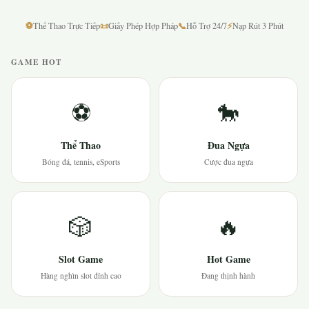
⚽
📜
📞
⚡
Thể Thao Trực Tiếp
Giấy Phép Hợp Pháp
Hỗ Trợ 24/7
Nạp Rút 3 Phút
GAME HOT
⚽
🐎
Thể Thao
Đua Ngựa
Bóng đá, tennis, eSports
Cược đua ngựa
🎲
🔥
Slot Game
Hot Game
Hàng nghìn slot đỉnh cao
Đang thịnh hành