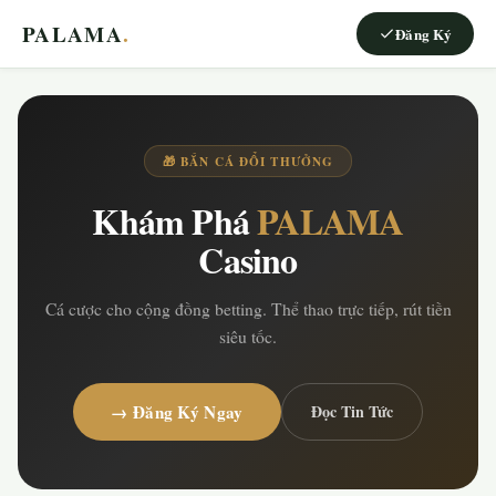
PALAMA
.
Đăng Ký
🎁 BẮN CÁ ĐỔI THƯỞNG
Khám Phá
PALAMA
Casino
Cá cược cho cộng đồng betting. Thể thao trực tiếp, rút tiền
siêu tốc.
→ Đăng Ký Ngay
Đọc Tin Tức