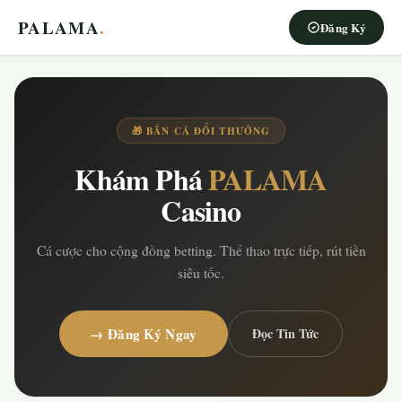
PALAMA
.
Đăng Ký
🎁 BẮN CÁ ĐỔI THƯỞNG
Khám Phá
PALAMA
Casino
Cá cược cho cộng đồng betting. Thể thao trực tiếp, rút tiền
siêu tốc.
→ Đăng Ký Ngay
Đọc Tin Tức