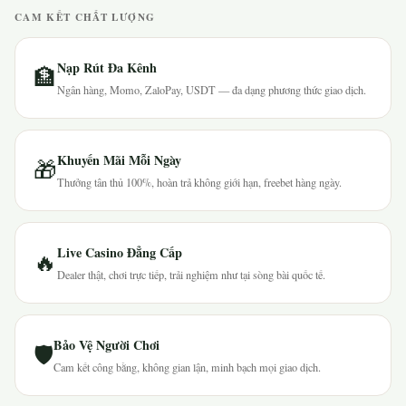
CAM KẾT CHẤT LƯỢNG
Nạp Rút Đa Kênh
🏦
Ngân hàng, Momo, ZaloPay, USDT — đa dạng phương thức giao dịch.
Khuyến Mãi Mỗi Ngày
🎁
Thưởng tân thủ 100%, hoàn trả không giới hạn, freebet hàng ngày.
Live Casino Đẳng Cấp
🔥
Dealer thật, chơi trực tiếp, trải nghiệm như tại sòng bài quốc tế.
Bảo Vệ Người Chơi
🛡
Cam kết công bằng, không gian lận, minh bạch mọi giao dịch.