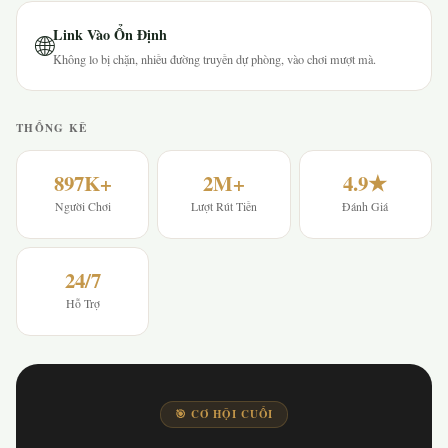
Link Vào Ổn Định
🌐
Không lo bị chặn, nhiều đường truyền dự phòng, vào chơi mượt mà.
THỐNG KÊ
897K+
2M+
4.9★
Người Chơi
Lượt Rút Tiền
Đánh Giá
24/7
Hỗ Trợ
🎯 CƠ HỘI CUỐI