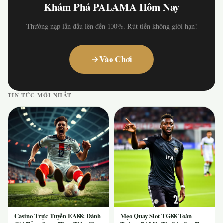
Khám Phá PALAMA Hôm Nay
Thưởng nạp lần đầu lên đến 100%. Rút tiền không giới hạn!
Vào Chơi
TIN TỨC MỚI NHẤT
Casino Trực Tuyến EA88: Đánh
Mẹo Quay Slot TG88 Toàn