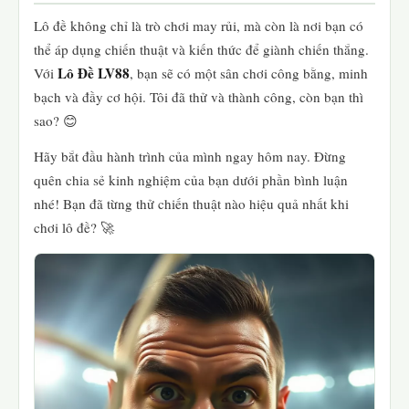
Lô đề không chỉ là trò chơi may rủi, mà còn là nơi bạn có
thể áp dụng chiến thuật và kiến thức để giành chiến thắng.
Lô Đề LV88
Với
, bạn sẽ có một sân chơi công bằng, minh
bạch và đầy cơ hội. Tôi đã thử và thành công, còn bạn thì
sao? 😊
Hãy bắt đầu hành trình của mình ngay hôm nay. Đừng
quên chia sẻ kinh nghiệm của bạn dưới phần bình luận
nhé! Bạn đã từng thử chiến thuật nào hiệu quả nhất khi
chơi lô đề? 🚀