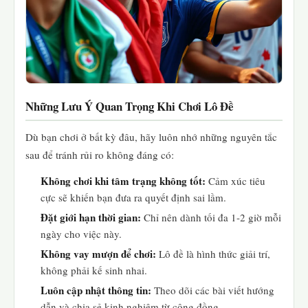
Những Lưu Ý Quan Trọng Khi Chơi Lô Đề
Dù bạn chơi ở bất kỳ đâu, hãy luôn nhớ những nguyên tắc
sau để tránh rủi ro không đáng có:
Không chơi khi tâm trạng không tốt:
Cảm xúc tiêu
cực sẽ khiến bạn đưa ra quyết định sai lầm.
Đặt giới hạn thời gian:
Chỉ nên dành tối đa 1-2 giờ mỗi
ngày cho việc này.
Không vay mượn để chơi:
Lô đề là hình thức giải trí,
không phải kế sinh nhai.
Luôn cập nhật thông tin:
Theo dõi các bài viết hướng
dẫn và chia sẻ kinh nghiệm từ cộng đồng.