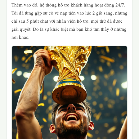
Thêm vào đó, hệ thống hỗ trợ khách hàng hoạt động 24/7.
Tôi đã từng gặp sự cố về nạp tiền vào lúc 2 giờ sáng, nhưng
chỉ sau 5 phút chat với nhân viên hỗ trợ, mọi thứ đã được
giải quyết. Đó là sự khác biệt mà bạn khó tìm thấy ở những
nơi khác.