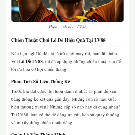
Hình minh hoạ: LV88
Chiến Thuật Chơi Lô Đề Hiệu Quả Tại LV88
Nếu bạn nghĩ lô đề chỉ là trò chơi may rủi, bạn đã nhầm.
Lô Đề LV88
Với
, tôi đã áp dụng những chiến thuật sau để
tối ưu hóa cơ hội chiến thắng:
Phân Tích Số Liệu Thống Kê
Trước khi đặt cược, tôi luôn dành ít nhất 15 phút để xem
bảng thống kê kết quả gần đây. Những con số nào xuất
hiện thường xuyên? Những cặp số nào hay đi cùng nhau?
Tại LV88, bạn có thể dễ dàng tra cứu lịch sử quay thưởng
và tự xây dựng chiến thuật riêng.
Quản Lý Vốn Thông Minh