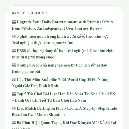
BẠN CÓ THỂ THÍCH
Upgrade Your Daily Entertainment with Premier Offers
🎰
from 789club: An Independent User Journey Review
3 phát hiện quan trọng khi tra cứu xổ số theo khu vực:
🎰
Trải nghiệm thực tế cùng mm88.fun
FB88 có thực sự đáng để bạn trải nghiệm? Góc nhìn chân
🎰
thực từ người trong cuộc
Những đội có khả năng tạo nên kỳ tích lịch sử tại đấu
🎰
trường game bài
Các Thủ Môn Xuất Sắc Nhất World Cup 2026: Những
🎰
Người Gác Đền Định Mệnh
Top 5 Trò Chơi Bài Live Hấp Dẫn Nhất Tại Nhà Cái 69VN
🎰
– Đánh Giá Chi Tiết Từ Dân Chơi Lâu Năm
Live Match Betting on f8betv1.com: A Step-by-Step Guide
🎰
Based on Real Match Situations
Ba Phát Hiện Quan Trọng Khi Đọc Khuyến Mãi Xổ Số Tại
🎰
ea88.black