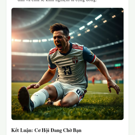
Kết Luận: Cơ Hội Đang Chờ Bạn