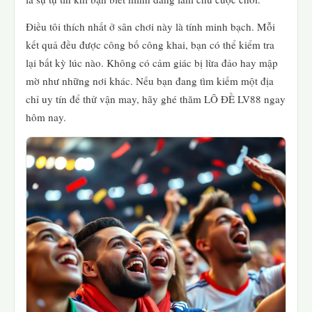
Điều tôi thích nhất ở sân chơi này là tính minh bạch. Mỗi
kết quả đều được công bố công khai, bạn có thể kiểm tra
lại bất kỳ lúc nào. Không có cảm giác bị lừa đảo hay mập
mờ như những nơi khác. Nếu bạn đang tìm kiếm một địa
chỉ uy tín để thử vận may, hãy ghé thăm LÔ ĐỀ LV88 ngay
hôm nay.