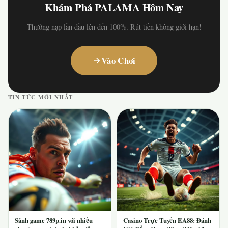
Khám Phá PALAMA Hôm Nay
Thưởng nạp lần đầu lên đến 100%. Rút tiền không giới hạn!
Vào Chơi
TIN TỨC MỚI NHẤT
Sảnh game 789p.in với nhiều
Casino Trực Tuyến EA88: Đánh