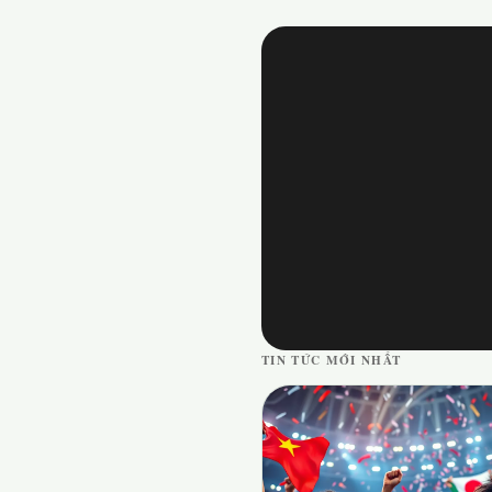
TIN TỨC MỚI NHẤT