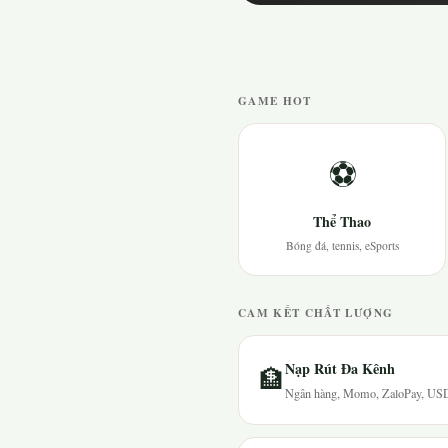
GAME HOT
⚽
Thể Thao
Bóng đá, tennis, eSports
CAM KẾT CHẤT LƯỢNG
Nạp Rút Đa Kênh
🏦
Ngân hàng, Momo, ZaloPay, USDT