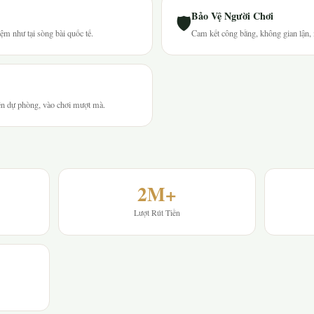
Bảo Vệ Người Chơi
🛡
hiệm như tại sòng bài quốc tế.
Cam kết công bằng, không gian lận, 
ền dự phòng, vào chơi mượt mà.
2M+
Lượt Rút Tiền