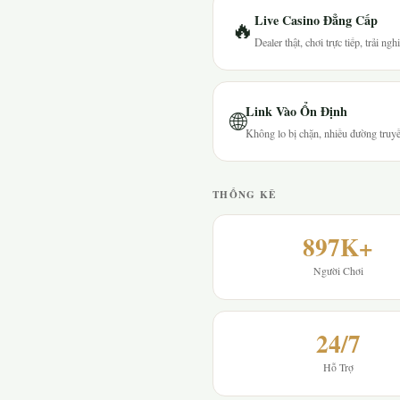
Live Casino Đẳng Cấp
🔥
Dealer thật, chơi trực tiếp, trải ng
Link Vào Ổn Định
🌐
Không lo bị chặn, nhiều đường truy
THỐNG KÊ
897K+
Người Chơi
24/7
Hỗ Trợ