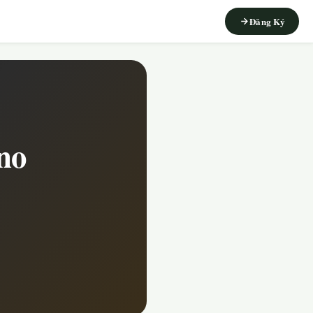
Đăng Ký
no