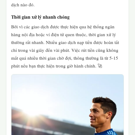
dịch nào đó.
Thời gian xử lý nhanh chóng
Bởi vì các giao dịch được thực hiện qua hệ thống ngân
hàng nội địa hoặc ví điện tử quen thuộc, thời gian xử lý
thường rất nhanh. Nhiều giao dịch nạp tiền được hoàn tất
chỉ trong vài giây đến vài phút. Việc rút tiền cũng không
mất quá nhiều thời gian chờ đợi, thông thường là từ 5-15
phút nếu bạn thực hiện trong giờ hành chính. 🚀