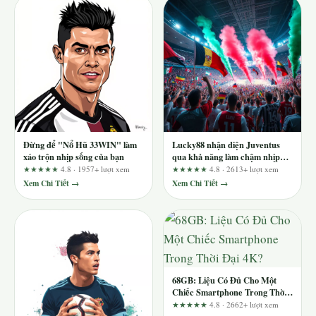
Đừng để "Nổ Hũ 33WIN" làm
Lucky88 nhận diện Juventus
xáo trộn nhịp sống của bạn
qua khả năng làm chậm nhịp
trận đúng thời điểm
★★★★★
4.8 · 1957+ lượt xem
★★★★★
4.8 · 2613+ lượt xem
Xem Chi Tiết →
Xem Chi Tiết →
68GB: Liệu Có Đủ Cho Một
Chiếc Smartphone Trong Thời
Đại 4K?
★★★★★
4.8 · 2662+ lượt xem