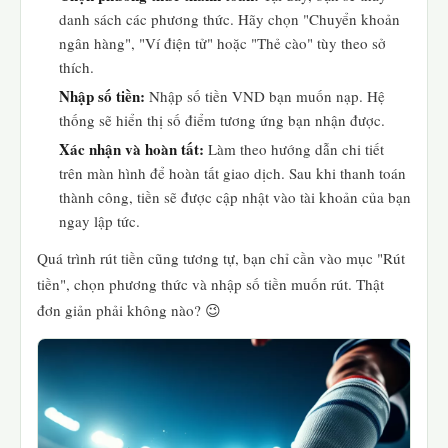
danh sách các phương thức. Hãy chọn "Chuyển khoản
ngân hàng", "Ví điện tử" hoặc "Thẻ cào" tùy theo sở
thích.
Nhập số tiền:
Nhập số tiền VND bạn muốn nạp. Hệ
thống sẽ hiển thị số điểm tương ứng bạn nhận được.
Xác nhận và hoàn tất:
Làm theo hướng dẫn chi tiết
trên màn hình để hoàn tất giao dịch. Sau khi thanh toán
thành công, tiền sẽ được cập nhật vào tài khoản của bạn
ngay lập tức.
Quá trình rút tiền cũng tương tự, bạn chỉ cần vào mục "Rút
tiền", chọn phương thức và nhập số tiền muốn rút. Thật
đơn giản phải không nào? 😉