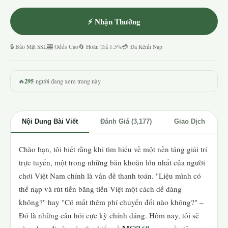
⚡ Nhận Thưởng
🔒 Bảo Mật SSL
🎰 Odds Cao
🔄 Hoàn Trả 1.5%
💳 Đa Kênh Nạp
295
🔥
người đang xem trang này
Nội Dung Bài Viết
Đánh Giá (3,177)
Giao Dịch
Chào bạn, tôi biết rằng khi tìm hiểu về một nền tảng giải trí
trực tuyến, một trong những băn khoăn lớn nhất của người
chơi Việt Nam chính là vấn đề thanh toán. "Liệu mình có
thể nạp và rút tiền bằng tiền Việt một cách dễ dàng
không?" hay "Có mất thêm phí chuyển đổi nào không?" –
Đó là những câu hỏi cực kỳ chính đáng. Hôm nay, tôi sẽ