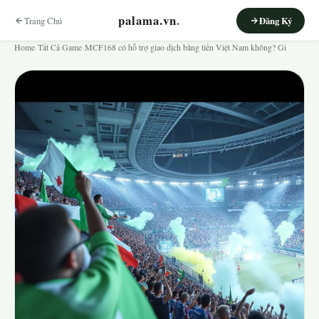
palama.vn
.
Trang Chủ
Đăng Ký
Home
›
Tất Cả Game
›
MCF168 có hỗ trợ giao dịch bằng tiền Việt Nam không? Gi