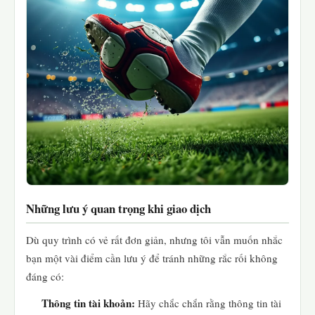
Những lưu ý quan trọng khi giao dịch
Dù quy trình có vẻ rất đơn giản, nhưng tôi vẫn muốn nhắc
bạn một vài điểm cần lưu ý để tránh những rắc rối không
đáng có:
Thông tin tài khoản:
Hãy chắc chắn rằng thông tin tài