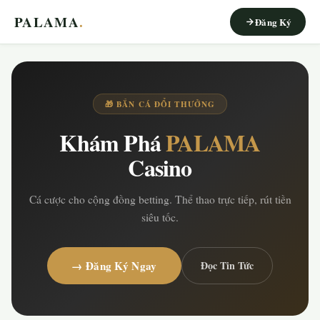
PALAMA
.
Đăng Ký
🎁 BẮN CÁ ĐỔI THƯỞNG
Khám Phá
PALAMA
Casino
Cá cược cho cộng đồng betting. Thể thao trực tiếp, rút tiền
siêu tốc.
→ Đăng Ký Ngay
Đọc Tin Tức