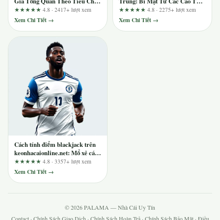
Giá Tổng Quan Theo Tiêu Chí
Trúng: Bí Mật Từ Các Cao Thủ
Kiểm Tra Minh Bạch
– Nên Đọc Trước Khi Nạp Tiền
★★★★★
4.8 · 2417+ lượt xem
★★★★★
4.8 · 2275+ lượt xem
Xem Chi Tiết →
Xem Chi Tiết →
Cách tính điểm blackjack trên
keonhacaionline.net: Mổ xẻ các
tuyên bố quảng cáo bằng danh
★★★★★
4.8 · 3357+ lượt xem
sách tiêu chí xác minh
Xem Chi Tiết →
© 2026 PALAMA — Nhà Cái Uy Tín
Contact
·
Chính Sách Giao Dịch
·
Chính Sách Hoàn Trả
·
Chính Sách Bảo Mật
·
Điều