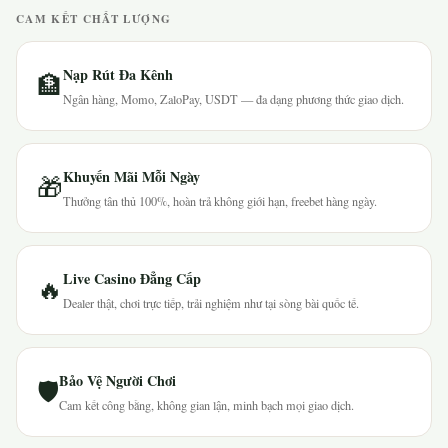
CAM KẾT CHẤT LƯỢNG
Nạp Rút Đa Kênh
🏦
Ngân hàng, Momo, ZaloPay, USDT — đa dạng phương thức giao dịch.
Khuyến Mãi Mỗi Ngày
🎁
Thưởng tân thủ 100%, hoàn trả không giới hạn, freebet hàng ngày.
Live Casino Đẳng Cấp
🔥
Dealer thật, chơi trực tiếp, trải nghiệm như tại sòng bài quốc tế.
Bảo Vệ Người Chơi
🛡
Cam kết công bằng, không gian lận, minh bạch mọi giao dịch.