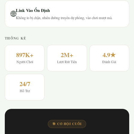
Link Vào Ổn Định
🌐
Không lo bị chặn, nhiều đường truyền dự phòng, vào chơi mượt mà.
THỐNG KÊ
897K+
2M+
4.9★
Người Chơi
Lượt Rút Tiền
Đánh Giá
24/7
Hỗ Trợ
🎯 CƠ HỘI CUỐI