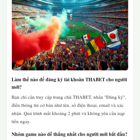
Làm thế nào để đăng ký tài khoản THABET cho người
mới?
Bạn chỉ cần truy cập trang chủ THABET, nhấn "Đăng ký",
điền thông tin cơ bản như tên, số điện thoại, email và xác
nhận. Quá trình mất khoảng 2 phút và không yêu cầu nạp
tiền ngay.
Nhóm game nào dễ thắng nhất cho người mới bắt đầu?