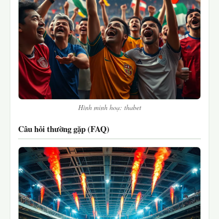
Hình minh hoạ: thabet
Câu hỏi thường gặp (FAQ)