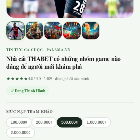
TIN TỨC CÁ CƯỢC · PALAMA.VN
Nhà cái THABET có những nhóm game nào
đáng để người mới khám phá
★★★★★
4.8 / 5.0 · 2,409+ đánh giá đã xác minh
Đang Thịnh Hành
MỨC NẠP THAM KHẢO
100.000₫
200.000₫
500.000₫
1.000.000₫
2.000.000₫