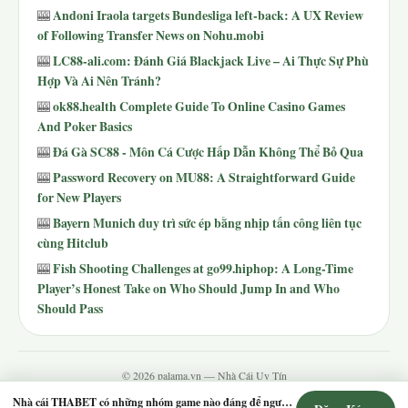
Andoni Iraola targets Bundesliga left-back: A UX Review
🎰
of Following Transfer News on Nohu.mobi
LC88-ali.com: Đánh Giá Blackjack Live – Ai Thực Sự Phù
🎰
Hợp Và Ai Nên Tránh?
ok88.health Complete Guide To Online Casino Games
🎰
And Poker Basics
Đá Gà SC88 - Môn Cá Cược Hấp Dẫn Không Thể Bỏ Qua
🎰
Password Recovery on MU88: A Straightforward Guide
🎰
for New Players
Bayern Munich duy trì sức ép bằng nhịp tấn công liên tục
🎰
cùng Hitclub
Fish Shooting Challenges at go99.hiphop: A Long-Time
🎰
Player’s Honest Take on Who Should Jump In and Who
Should Pass
© 2026 palama.vn — Nhà Cái Uy Tín
Contact
·
Chính Sách Giao Dịch
·
Chính Sách Hoàn Trả
·
Chính Sách Bảo Mật
·
Điều
Nhà cái THABET có những nhóm game nào đáng để người mới khám phá