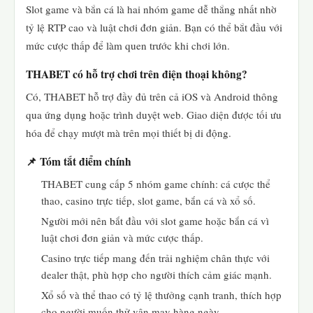
Slot game và bắn cá là hai nhóm game dễ thắng nhất nhờ
tỷ lệ RTP cao và luật chơi đơn giản. Bạn có thể bắt đầu với
mức cược thấp để làm quen trước khi chơi lớn.
THABET có hỗ trợ chơi trên điện thoại không?
Có, THABET hỗ trợ đầy đủ trên cả iOS và Android thông
qua ứng dụng hoặc trình duyệt web. Giao diện được tối ưu
hóa để chạy mượt mà trên mọi thiết bị di động.
📌 Tóm tắt điểm chính
THABET cung cấp 5 nhóm game chính: cá cược thể
thao, casino trực tiếp, slot game, bắn cá và xổ số.
Người mới nên bắt đầu với slot game hoặc bắn cá vì
luật chơi đơn giản và mức cược thấp.
Casino trực tiếp mang đến trải nghiệm chân thực với
dealer thật, phù hợp cho người thích cảm giác mạnh.
Xổ số và thể thao có tỷ lệ thưởng cạnh tranh, thích hợp
cho người muốn thử vận may hàng ngày.