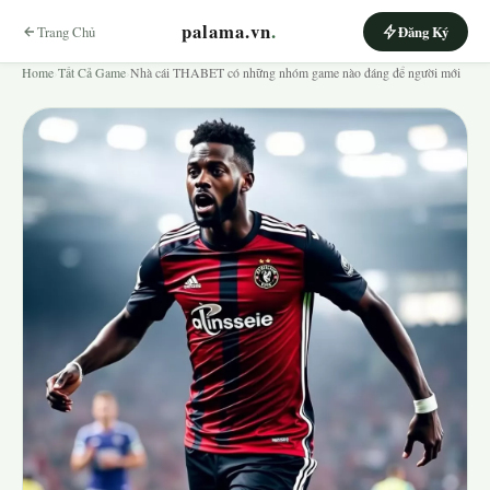
palama.vn
.
Trang Chủ
Đăng Ký
Home
›
Tất Cả Game
›
Nhà cái THABET có những nhóm game nào đáng để người mới