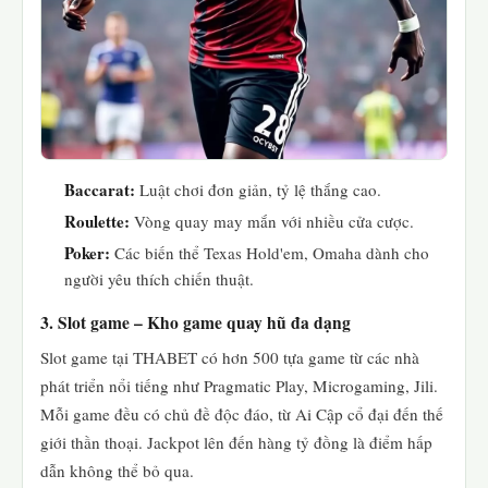
Baccarat:
Luật chơi đơn giản, tỷ lệ thắng cao.
Roulette:
Vòng quay may mắn với nhiều cửa cược.
Poker:
Các biến thể Texas Hold'em, Omaha dành cho
người yêu thích chiến thuật.
3. Slot game – Kho game quay hũ đa dạng
Slot game tại THABET có hơn 500 tựa game từ các nhà
phát triển nổi tiếng như Pragmatic Play, Microgaming, Jili.
Mỗi game đều có chủ đề độc đáo, từ Ai Cập cổ đại đến thế
giới thần thoại. Jackpot lên đến hàng tỷ đồng là điểm hấp
dẫn không thể bỏ qua.