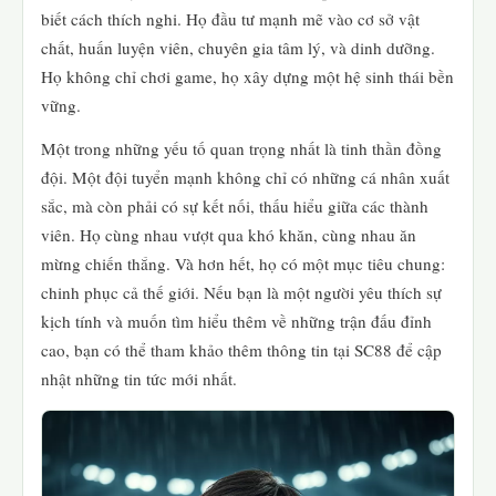
biết cách thích nghi. Họ đầu tư mạnh mẽ vào cơ sở vật
chất, huấn luyện viên, chuyên gia tâm lý, và dinh dưỡng.
Họ không chỉ chơi game, họ xây dựng một hệ sinh thái bền
vững.
Một trong những yếu tố quan trọng nhất là tinh thần đồng
đội. Một đội tuyển mạnh không chỉ có những cá nhân xuất
sắc, mà còn phải có sự kết nối, thấu hiểu giữa các thành
viên. Họ cùng nhau vượt qua khó khăn, cùng nhau ăn
mừng chiến thắng. Và hơn hết, họ có một mục tiêu chung:
chinh phục cả thế giới. Nếu bạn là một người yêu thích sự
kịch tính và muốn tìm hiểu thêm về những trận đấu đỉnh
cao, bạn có thể tham khảo thêm thông tin tại SC88 để cập
nhật những tin tức mới nhất.