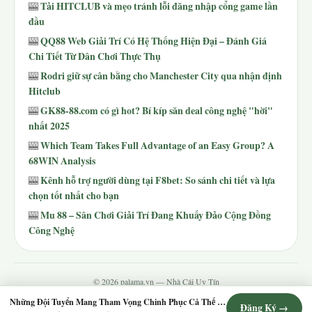
Tải HITCLUB và mẹo tránh lỗi đăng nhập cổng game lần
🎰
đầu
QQ88 Web Giải Trí Có Hệ Thống Hiện Đại – Đánh Giá
🎰
Chi Tiết Từ Dân Chơi Thực Thụ
Rodri giữ sự cân bằng cho Manchester City qua nhận định
🎰
Hitclub
GK88-88.com có gì hot? Bí kíp săn deal công nghệ "hời"
🎰
nhất 2025
Which Team Takes Full Advantage of an Easy Group? A
🎰
68WIN Analysis
Kênh hỗ trợ người dùng tại F8bet: So sánh chi tiết và lựa
🎰
chọn tốt nhất cho bạn
Mu 88 – Sân Chơi Giải Trí Đang Khuấy Đảo Cộng Đồng
🎰
Công Nghệ
© 2026 palama.vn — Nhà Cái Uy Tín
Contact
·
Chính Sách Giao Dịch
·
Chính Sách Hoàn Trả
·
Chính Sách Bảo Mật
·
Điều
Những Đội Tuyển Mang Tham Vọng Chinh Phục Cả Thế Giới
Đăng Ký →
Khoản Dịch Vụ
·
Tra Cứu Vé
·
Tất Cả Game
·
Sitemap