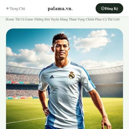
palama.vn
.
Trang Chủ
Đăng Ký
Home
›
Tất Cả Game
›
Những Đội Tuyển Mang Tham Vọng Chinh Phục Cả Thế Giới