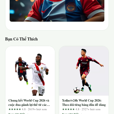
Bạn Có Thể Thích
Chung kết World Cup 2026 và
Xoilactv24h World Cup 2026:
cuộc đua giành lợi thế từ các
Theo dõi từng bảng đấu dễ dàng
tình huống bóng hai trên
★★★★★
4.8 · 2619+ lượt xem
★★★★★
4.8 · 2527+ lượt xem
Dabet.games