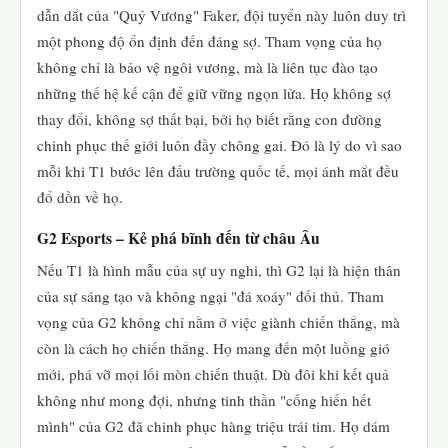
dẫn dắt của "Quỷ Vương" Faker, đội tuyển này luôn duy trì
một phong độ ổn định đến đáng sợ. Tham vọng của họ
không chỉ là bảo vệ ngôi vương, mà là liên tục đào tạo
những thế hệ kế cận để giữ vững ngọn lửa. Họ không sợ
thay đổi, không sợ thất bại, bởi họ biết rằng con đường
chinh phục thế giới luôn đầy chông gai. Đó là lý do vì sao
mỗi khi T1 bước lên đấu trường quốc tế, mọi ánh mắt đều
đổ dồn về họ.
G2 Esports – Kẻ phá bĩnh đến từ châu Âu
Nếu T1 là hình mẫu của sự uy nghi, thì G2 lại là hiện thân
của sự sáng tạo và không ngại "đá xoáy" đối thủ. Tham
vọng của G2 không chỉ nằm ở việc giành chiến thắng, mà
còn là cách họ chiến thắng. Họ mang đến một luồng gió
mới, phá vỡ mọi lối mòn chiến thuật. Dù đôi khi kết quả
không như mong đợi, nhưng tinh thần "cống hiến hết
mình" của G2 đã chinh phục hàng triệu trái tim. Họ dám