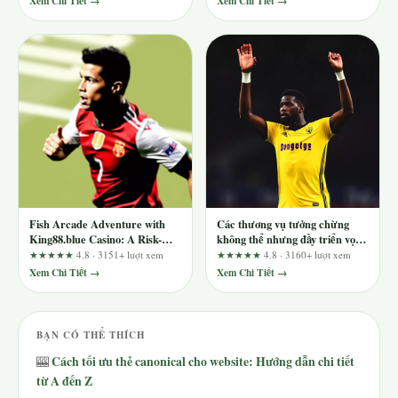
Xem Chi Tiết →
Xem Chi Tiết →
Fish Arcade Adventure with
Các thương vụ tưởng chừng
King88.blue Casino: A Risk-
không thể nhưng đầy triển vọng
Adjusted Review for Smart
cùng XX88
★★★★★
4.8 · 3151+ lượt xem
★★★★★
4.8 · 3160+ lượt xem
Players
Xem Chi Tiết →
Xem Chi Tiết →
BẠN CÓ THỂ THÍCH
Cách tối ưu thẻ canonical cho website: Hướng dẫn chi tiết
🎰
từ A đến Z