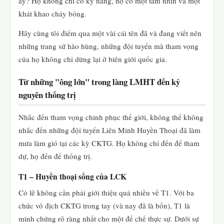
ấy? Họ không chỉ có kỹ năng, họ có một tầm nhìn và một
khát khao cháy bỏng.
Hãy cùng tôi điểm qua một vài cái tên đã và đang viết nên
những trang sử hào hùng, những đội tuyển mà tham vọng
của họ không chỉ dừng lại ở biên giới quốc gia.
Từ những "ông lớn" trong làng LMHT đến kỷ
nguyên thống trị
Nhắc đến tham vọng chinh phục thế giới, không thể không
nhắc đến những đội tuyển Liên Minh Huyền Thoại đã làm
mưa làm gió tại các kỳ CKTG. Họ không chỉ đến để tham
dự, họ đến để thống trị.
T1 – Huyền thoại sống của LCK
Có lẽ không cần phải giới thiệu quá nhiều về T1. Với ba
chức vô địch CKTG trong tay (và nay đã là bốn), T1 là
minh chứng rõ ràng nhất cho một đế chế thực sự. Dưới sự