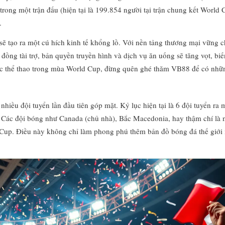
trong một trận đấu (hiện tại là 199.854 người tại trận chung kết World 
.
 tạo ra một cú hích kinh tế khổng lồ. Với nền tảng thương mại vững c
đồng tài trợ, bản quyền truyền hình và dịch vụ ăn uống sẽ tăng vọt, biế
ược thể thao trong mùa World Cup, đừng quên ghé thăm VB88 để có nhữn
hiều đội tuyển lần đầu tiên góp mặt. Kỷ lục hiện tại là 6 đội tuyển ra
. Các đội bóng như Canada (chủ nhà), Bắc Macedonia, hay thậm chí là 
d Cup. Điều này không chỉ làm phong phú thêm bản đồ bóng đá thế giới