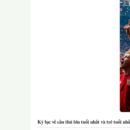
Kỷ lục về cầu thủ lớn tuổi nhất và trẻ tuổi nh