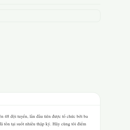
n 48 đội tuyển, lần đầu tiên được tổ chức bởi ba
ã tồn tại suốt nhiều thập kỷ. Hãy cùng tôi điểm