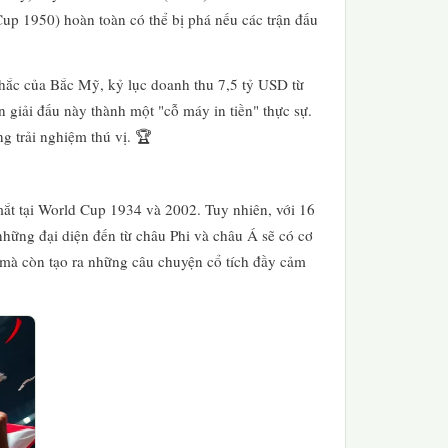
Cup 1950) hoàn toàn có thể bị phá nếu các trận đấu
hắc của Bắc Mỹ, kỷ lục doanh thu 7,5 tỷ USD từ
n giải đấu này thành một "cỗ máy in tiền" thực sự.
g trải nghiệm thú vị. 🏆
 mắt tại World Cup 1934 và 2002. Tuy nhiên, với 16
những đại diện đến từ châu Phi và châu Á sẽ có cơ
 mà còn tạo ra những câu chuyện cổ tích đầy cảm