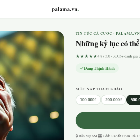
palama.vn
.
TIN TỨC CÁ CƯỢC · PALAMA.V
Những kỷ lục có thể
★★★★★
4.8 / 5.0 · 3,005+ đánh giá
Đang Thịnh Hành
MỨC NẠP THAM KHẢO
100.000₫
200.000₫
500.
🔒 Bảo Mật SSL
🎰 Odds Cao
🔄 Hoàn Trả 1