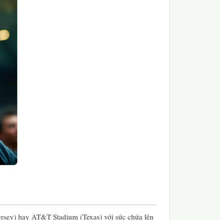
rsey) hay AT&T Stadium (Texas) với sức chứa lên