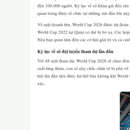
đến 100.000 người. Kỷ lục về số khán giả đến sân 
quan trọng được tổ chức tại những sân đấu lớn này
Về mặt doanh thu, World Cup 2026 được dự đoán sẽ
World Cup 2022 tại Qatar có thể bị bỏ xa. Các hợp 
Nếu bạn quan tâm đến các cơ hội giải trí và cá c
Kỷ lục về số đội tuyển tham dự lần đầu
Với 48 suất tham dự, World Cup 2026 sẽ chào đón n
suất tăng thêm, con số này chắc chắn sẽ bị phá vỡ
hội lần đầu tiên được hít thở bầu không khí Worl
xúc.