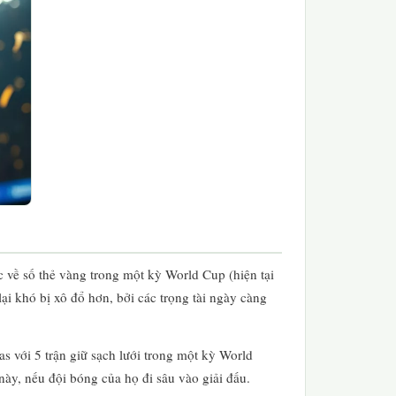
c về số thẻ vàng trong một kỳ World Cup (hiện tại
lại khó bị xô đổ hơn, bởi các trọng tài ngày càng
as với 5 trận giữ sạch lưới trong một kỳ World
ày, nếu đội bóng của họ đi sâu vào giải đấu.