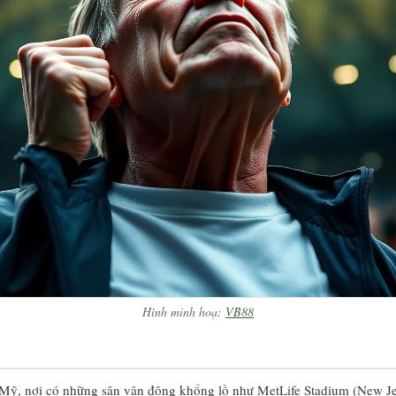
Hình minh hoạ:
VB88
 Mỹ, nơi có những sân vận động khổng lồ như MetLife Stadium (New Je