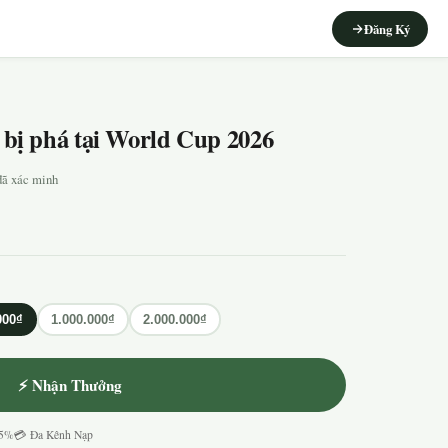
Đăng Ký
N
 bị phá tại World Cup 2026
 đã xác minh
000₫
1.000.000₫
2.000.000₫
⚡ Nhận Thưởng
.5%
💳 Đa Kênh Nạp