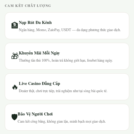
CAM KẾT CHẤT LƯỢNG
Nạp Rút Đa Kênh
🏦
Ngân hàng, Momo, ZaloPay, USDT — đa dạng phương thức giao dịch.
Khuyến Mãi Mỗi Ngày
🎁
Thưởng tân thủ 100%, hoàn trả không giới hạn, freebet hàng ngày.
Live Casino Đẳng Cấp
🔥
Dealer thật, chơi trực tiếp, trải nghiệm như tại sòng bài quốc tế.
Bảo Vệ Người Chơi
🛡
Cam kết công bằng, không gian lận, minh bạch mọi giao dịch.