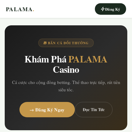
PALAMA
.
Đăng Ký
🎁 BẮN CÁ ĐỔI THƯỞNG
Khám Phá
PALAMA
Casino
Cá cược cho cộng đồng betting. Thể thao trực tiếp, rút tiền
siêu tốc.
→ Đăng Ký Ngay
Đọc Tin Tức