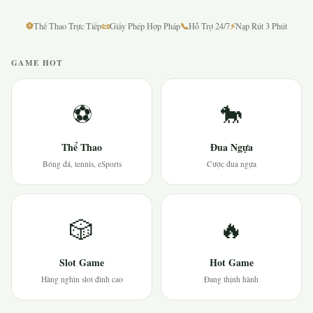
⚽
📜
📞
⚡
Thể Thao Trực Tiếp
Giấy Phép Hợp Pháp
Hỗ Trợ 24/7
Nạp Rút 3 Phút
GAME HOT
⚽
🐎
Thể Thao
Đua Ngựa
Bóng đá, tennis, eSports
Cược đua ngựa
🎲
🔥
Slot Game
Hot Game
Hàng nghìn slot đỉnh cao
Đang thịnh hành