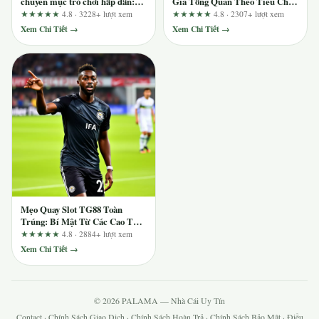
chuyên mục trò chơi hấp dẫn:
Giá Tổng Quan Theo Tiêu Chí
Phân tích luật chơi, xác suất và
Kiểm Tra Minh Bạch
★★★★★
4.8 · 3228+ lượt xem
★★★★★
4.8 · 2307+ lượt xem
quản trị vốn
Xem Chi Tiết →
Xem Chi Tiết →
Mẹo Quay Slot TG88 Toàn
Trúng: Bí Mật Từ Các Cao Thủ
– Nên Đọc Trước Khi Nạp Tiền
★★★★★
4.8 · 2884+ lượt xem
Xem Chi Tiết →
© 2026 PALAMA — Nhà Cái Uy Tín
Contact
·
Chính Sách Giao Dịch
·
Chính Sách Hoàn Trả
·
Chính Sách Bảo Mật
·
Điều