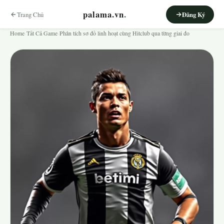
palama.vn
.
Trang Chủ
Đăng Ký
Home
›
Tất Cả Game
›
Phân tích sơ đồ linh hoạt cùng Hitclub qua từng giai đo