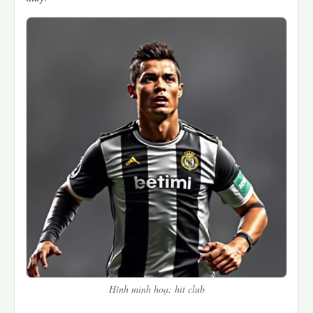
Hình minh hoạ: hit club