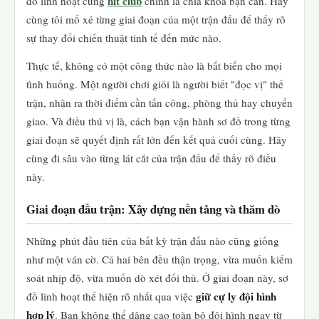
hit club
đồ linh hoạt cùng
chính là chìa khóa bạn cần. Hãy
cùng tôi mổ xẻ từng giai đoạn của một trận đấu để thấy rõ
sự thay đổi chiến thuật tinh tế đến mức nào.
Thực tế, không có một công thức nào là bất biến cho mọi
tình huống. Một người chơi giỏi là người biết "đọc vị" thế
trận, nhận ra thời điểm cần tấn công, phòng thủ hay chuyển
giao. Và điều thú vị là, cách bạn vận hành sơ đồ trong từng
giai đoạn sẽ quyết định rất lớn đến kết quả cuối cùng. Hãy
cùng đi sâu vào từng lát cắt của trận đấu để thấy rõ điều
này.
Giai đoạn đầu trận: Xây dựng nền tảng và thăm dò
Những phút đầu tiên của bất kỳ trận đấu nào cũng giống
như một ván cờ. Cả hai bên đều thận trọng, vừa muốn kiểm
soát nhịp độ, vừa muốn dò xét đối thủ. Ở giai đoạn này, sơ
giữ cự ly đội hình
đồ linh hoạt thể hiện rõ nhất qua việc
hợp lý
. Bạn không thể dâng cao toàn bộ đội hình ngay từ