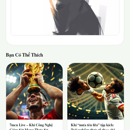
Bạn Có Thể Thích
7mcn Live – Khi Công Nghệ
Khi “mưa tên lửa” tập kích:
Giám Sát Mạng Thực Sự
Trải nghiệm thực tế theo chân