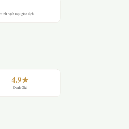
minh bạch mọi giao dịch.
4.9★
Đánh Giá