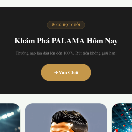
🎯 CƠ HỘI CUỐI
Khám Phá PALAMA Hôm Nay
Thưởng nạp lần đầu lên đến 100%. Rút tiền không giới hạn!
Vào Chơi