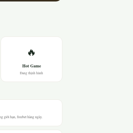
🔥
Hot Game
Đang thịnh hành
g giới hạn, freebet hàng ngày.