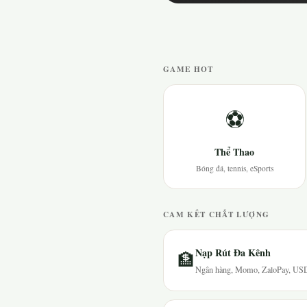
GAME HOT
⚽
Thể Thao
Bóng đá, tennis, eSports
CAM KẾT CHẤT LƯỢNG
Nạp Rút Đa Kênh
🏦
Ngân hàng, Momo, ZaloPay, USDT