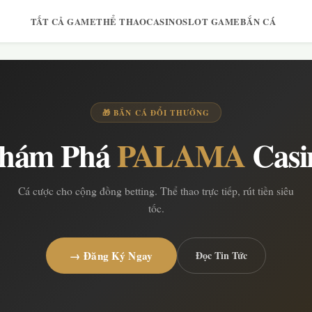
TẤT CẢ GAME
THỂ THAO
CASINO
SLOT GAME
BẮN CÁ
🎁 BẮN CÁ ĐỔI THƯỞNG
hám Phá
PALAMA
Casi
Cá cược cho cộng đồng betting. Thể thao trực tiếp, rút tiền siêu
tốc.
→ Đăng Ký Ngay
Đọc Tin Tức