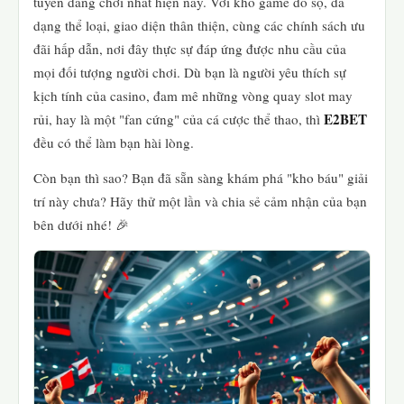
tuyến đáng chơi nhất hiện nay. Với kho game đồ sộ, đa
dạng thể loại, giao diện thân thiện, cùng các chính sách ưu
đãi hấp dẫn, nơi đây thực sự đáp ứng được nhu cầu của
mọi đối tượng người chơi. Dù bạn là người yêu thích sự
kịch tính của casino, đam mê những vòng quay slot may
E2BET
rủi, hay là một "fan cứng" của cá cược thể thao, thì
đều có thể làm bạn hài lòng.
Còn bạn thì sao? Bạn đã sẵn sàng khám phá "kho báu" giải
trí này chưa? Hãy thử một lần và chia sẻ cảm nhận của bạn
bên dưới nhé! 🎉