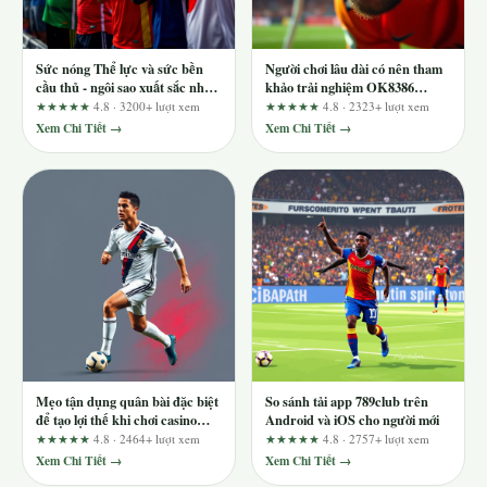
Sức nóng Thể lực và sức bền
Người chơi lâu dài có nên tham
cầu thủ - ngôi sao xuất sắc nhất
khảo trải nghiệm OK8386
trận lan tỏa cùng
casino không?
★★★★★
4.8 · 3200+ lượt xem
★★★★★
4.8 · 2323+ lượt xem
sanglapweb.com
Xem Chi Tiết →
Xem Chi Tiết →
Mẹo tận dụng quân bài đặc biệt
So sánh tải app 789club trên
để tạo lợi thế khi chơi casino
Android và iOS cho người mới
online
★★★★★
4.8 · 2464+ lượt xem
★★★★★
4.8 · 2757+ lượt xem
Xem Chi Tiết →
Xem Chi Tiết →