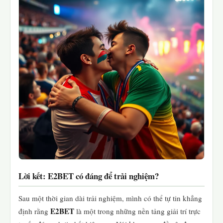
Lời kết: E2BET có đáng để trải nghiệm?
Sau một thời gian dài trải nghiệm, mình có thể tự tin khẳng
E2BET
định rằng
là một trong những nền tảng giải trí trực