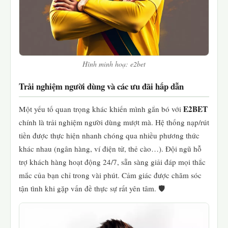
Hình minh hoạ: e2bet
Trải nghiệm người dùng và các ưu đãi hấp dẫn
E2BET
Một yếu tố quan trọng khác khiến mình gắn bó với
chính là trải nghiệm người dùng mượt mà. Hệ thống nạp/rút
tiền được thực hiện nhanh chóng qua nhiều phương thức
khác nhau (ngân hàng, ví điện tử, thẻ cào…). Đội ngũ hỗ
trợ khách hàng hoạt động 24/7, sẵn sàng giải đáp mọi thắc
mắc của bạn chỉ trong vài phút. Cảm giác được chăm sóc
tận tình khi gặp vấn đề thực sự rất yên tâm. 🛡️