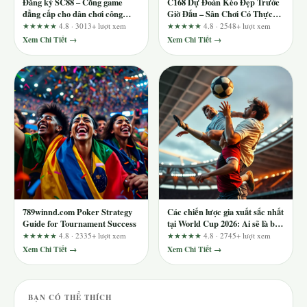
Đăng ký SC88 – Cổng game
C168 Dự Đoán Kèo Đẹp Trước
đẳng cấp cho dân chơi công
Giờ Đấu – Sân Chơi Có Thực
nghệ
Sự Uy Tín?
★★★★★
4.8 · 3013+ lượt xem
★★★★★
4.8 · 2548+ lượt xem
Xem Chi Tiết →
Xem Chi Tiết →
789winnd.com Poker Strategy
Các chiến lược gia xuất sắc nhất
Guide for Tournament Success
tại World Cup 2026: Ai sẽ là bộ
não vàng?
★★★★★
4.8 · 2335+ lượt xem
★★★★★
4.8 · 2745+ lượt xem
Xem Chi Tiết →
Xem Chi Tiết →
BẠN CÓ THỂ THÍCH