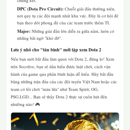
chung kết.
DPC (Dota Pro Circuit):
Chuỗi giải đấu thường niên,
nơi quy tụ các đội mạnh nhất khu vực. Đây là cơ hội để
bạn theo dõi phong độ của các team trước thềm TI.
Major:
Những giải đấu lớn diễn ra giữa năm, luôn có
những bất ngờ "khó đỡ".
Lưu ý nhỏ cho "tân binh" mới tập xem Dota 2
Nếu bạn mới bắt đầu làm quen với Dota 2, đừng lo! Xem
trên Socolive, bạn sẽ dần hiểu được luật chơi, cách vận
hành của game qua phần bình luận dễ hiểu. Hãy bắt đầu
bằng những trận đấu của các đội tuyển Việt Nam hoặc các
team có lối chơi "máu lửa" như Team Spirit, OG,
PSG.LGD... Bạn sẽ thấy Dota 2 thực sự cuốn hút đến
nhường nào! 🎮