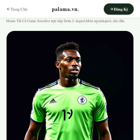
palama.vn
.
Trang Chủ
Đăng Ký
Home
›
Tất Cả Game
›
Socolive trực tiếp Dota 2: &quot;Món ngon&quot; cho dân