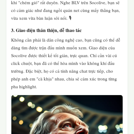
khi "chém gió" rất duyên. Nghe BLV trên Socolive, bạn sẽ
có cảm giác như đang ngồi quán net cùng mấy thằng bạn,
vừa xem vừa bàn luận sôi nổi. 🎙️
3. Giao diện thân thiện, dễ thao tác
Không cần phải là dân công nghệ cao, bạn cũng có thể dễ
dàng tìm được trận đấu mình muốn xem. Giao diện của
Socolive được thiết kế tối giản, trực quan. Chỉ cần vài cú
click chuột, bạn đã có thể hòa mình vào không khí đấu
trường. Đặc biệt, họ có cả tính năng chat trực tiếp, cho
phép anh em "cà khịa" nhau, chia sẻ cảm xúc trong từng
pha highlight.