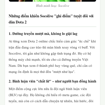
Hình minh hoạ: Socolive
Những điểm khiến Socolive "ghi điểm" tuyệt đối với
dân Dota 2
1. Đường truyền mượt mà, không lo giật lag
Ai từng xem Dota 2 online chắc hiểu cảm giác "ức chế" khi
trận đấu đang cao trào thì màn hình xoay vòng vì buff. Với
Socolive, tôi gần như không gặp tình trạng đó. Họ có hệ
thống máy chủ mạnh, tối ưu cho cả đường truyền Việt
Nam. Dù bạn xem ở thành phố hay vùng quê, chỉ cần có
mạng ổn định là mọi thứ đều "mượt như lụa".
2. Bình luận viên "chất lừ" – như người bạn đồng hành
Một điểm cộng cực lớn nữa là đội ngũ bình luận viên
(BLV) tại đây. Họ không chỉ hiểu rõ meta game, các đội
tuyển, mà còn có cách dẫn chuyện tự nhiên, hài hước, đôi