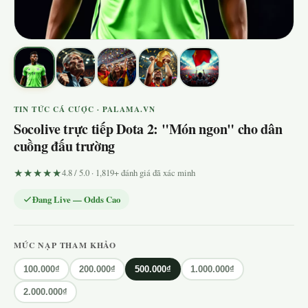
TIN TỨC CÁ CƯỢC · PALAMA.VN
Socolive trực tiếp Dota 2: "Món ngon" cho dân
cuồng đấu trường
★★★★★
4.8 / 5.0 · 1,819+ đánh giá đã xác minh
Đang Live — Odds Cao
MỨC NẠP THAM KHẢO
100.000₫
200.000₫
500.000₫
1.000.000₫
2.000.000₫