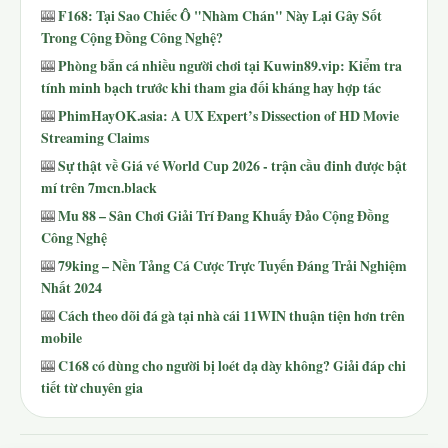
F168: Tại Sao Chiếc Ô "Nhàm Chán" Này Lại Gây Sốt
🎰
Trong Cộng Đồng Công Nghệ?
Phòng bắn cá nhiều người chơi tại Kuwin89.vip: Kiểm tra
🎰
tính minh bạch trước khi tham gia đối kháng hay hợp tác
PhimHayOK.asia: A UX Expert’s Dissection of HD Movie
🎰
Streaming Claims
Sự thật về Giá vé World Cup 2026 - trận cầu đinh được bật
🎰
mí trên 7mcn.black
Mu 88 – Sân Chơi Giải Trí Đang Khuấy Đảo Cộng Đồng
🎰
Công Nghệ
79king – Nền Tảng Cá Cược Trực Tuyến Đáng Trải Nghiệm
🎰
Nhất 2024
Cách theo dõi đá gà tại nhà cái 11WIN thuận tiện hơn trên
🎰
mobile
C168 có dùng cho người bị loét dạ dày không? Giải đáp chi
🎰
tiết từ chuyên gia