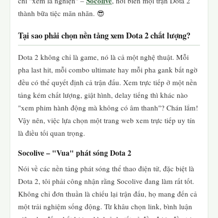
Socolive
chỉ "xem là nghiện" –
, nơi biến mọi trận Dota 2
thành bữa tiệc mãn nhãn. 😎
Tại sao phải chọn nền tảng xem Dota 2 chất lượng?
Dota 2 không chỉ là game, nó là cả một nghệ thuật. Mỗi
pha last hit, mỗi combo ultimate hay mỗi pha gank bất ngờ
đều có thể quyết định cả trận đấu. Xem trực tiếp ở một nền
tảng kém chất lượng, giật hình, delay tiếng thì khác nào
"xem phim hành động mà không có âm thanh"? Chán lắm!
Vậy nên, việc lựa chọn một trang web xem trực tiếp uy tín
là điều tối quan trọng.
Socolive – "Vua" phát sóng Dota 2
Nói về các nền tảng phát sóng thể thao điện tử, đặc biệt là
Dota 2, tôi phải công nhận rằng Socolive đang làm rất tốt.
Không chỉ đơn thuần là chiếu lại trận đấu, họ mang đến cả
một trải nghiệm sống động. Từ khâu chọn link, bình luận