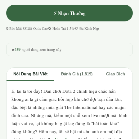
⚡ Nhận Thưởng
🔒 Bảo Mật SSL
🎰 Odds Cao
🔄 Hoàn Trả 1.5%
💳 Đa Kênh Nạp
159
🔥
người đang xem trang này
Nội Dung Bài Viết
Đánh Giá (1,819)
Giao Dịch
Ê, lại là tôi đây! Dân chơi Dota 2 chính hiệu chắc hẳn
không ai lạ gì cảm giác hồi hộp khi chờ đợi trận đấu lớn,
đặc biệt là những mùa giải The International hay các major
đỉnh cao. Nhưng mà, kiếm một chỗ xem live mượt mà, bình
luận vui vẻ, lại không bị giật lag đúng là "bài toán khó"
đúng không? Hôm nay, tôi sẽ bật mí cho anh em một địa