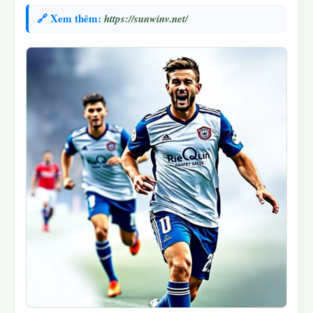
🔗 Xem thêm:
https://sunwinv.net/