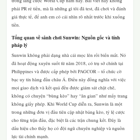
trong làng cược World Cup năm nay. Bài viết này không
phải PR rẻ tiền, mà là những gì tôi đã test, đã chơi và đánh
giá thực tế, để anh em có cái nhìn rõ nhất trước khi xuống
tiền.
Tổng quan về sảnh chơi Sunwin: Nguồn gốc và tính
pháp lý
Sunwin không phải dạng nhà cái mọc lên rồi biến mất. Nó
đã hoạt động xuyên suốt từ năm 2018, có trụ sở chính tại
Philippines và được cấp phép bởi PAGCOR – tổ chức cờ
bạc uy tín hàng đầu châu Á. Điều này đồng nghĩa với việc
mọi giao dịch và kết quả đều được giám sát chặt chẽ,
không có chuyện “bùng kèo” hay “ăn gian” như mấy trang
không giấy phép. Khi World Cup diễn ra, Sunwin là một
trong những đơn vị đầu tiên cập nhật bảng kèo, tỷ lệ cược
cho từng trận đấu, đặc biệt là các trận chung kết. Đây là
dấu hiệu cho thấy họ có đội ngũ chuyên nghiệp và nguồn
lực tài chính mạnh.