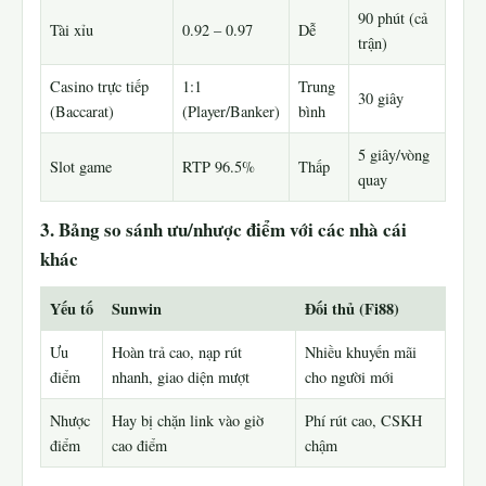
90 phút (cả
Tài xỉu
0.92 – 0.97
Dễ
trận)
Casino trực tiếp
1:1
Trung
30 giây
(Baccarat)
(Player/Banker)
bình
5 giây/vòng
Slot game
RTP 96.5%
Thấp
quay
3. Bảng so sánh ưu/nhược điểm với các nhà cái
khác
Yếu tố
Sunwin
Đối thủ (Fi88)
Ưu
Hoàn trả cao, nạp rút
Nhiều khuyến mãi
điểm
nhanh, giao diện mượt
cho người mới
Nhược
Hay bị chặn link vào giờ
Phí rút cao, CSKH
điểm
cao điểm
chậm