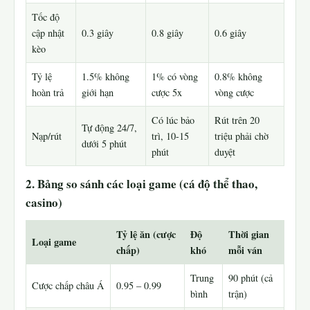
Tốc độ
cập nhật
0.3 giây
0.8 giây
0.6 giây
kèo
Tỷ lệ
1.5% không
1% có vòng
0.8% không
hoàn trả
giới hạn
cược 5x
vòng cược
Có lúc bảo
Rút trên 20
Tự động 24/7,
Nạp/rút
trì, 10-15
triệu phải chờ
dưới 5 phút
phút
duyệt
2. Bảng so sánh các loại game (cá độ thể thao,
casino)
Tỷ lệ ăn (cược
Độ
Thời gian
Loại game
chấp)
khó
mỗi ván
Trung
90 phút (cả
Cược chấp châu Á
0.95 – 0.99
bình
trận)