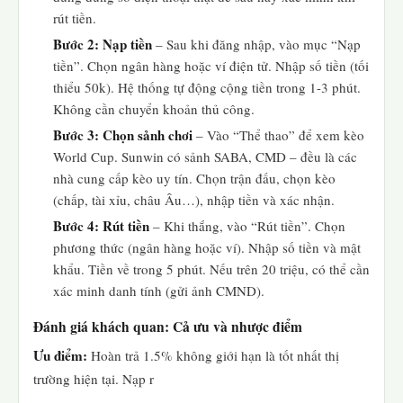
rút tiền.
Bước 2: Nạp tiền
– Sau khi đăng nhập, vào mục “Nạp
tiền”. Chọn ngân hàng hoặc ví điện tử. Nhập số tiền (tối
thiểu 50k). Hệ thống tự động cộng tiền trong 1-3 phút.
Không cần chuyển khoản thủ công.
Bước 3: Chọn sảnh chơi
– Vào “Thể thao” để xem kèo
World Cup. Sunwin có sảnh SABA, CMD – đều là các
nhà cung cấp kèo uy tín. Chọn trận đấu, chọn kèo
(chấp, tài xỉu, châu Âu…), nhập tiền và xác nhận.
Bước 4: Rút tiền
– Khi thắng, vào “Rút tiền”. Chọn
phương thức (ngân hàng hoặc ví). Nhập số tiền và mật
khẩu. Tiền về trong 5 phút. Nếu trên 20 triệu, có thể cần
xác minh danh tính (gửi ảnh CMND).
Đánh giá khách quan: Cả ưu và nhược điểm
Ưu điểm:
Hoàn trả 1.5% không giới hạn là tốt nhất thị
trường hiện tại. Nạp r