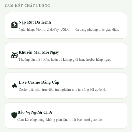
CAM KẾT CHẤT LƯỢNG
Nạp Rút Đa Kênh
🏦
Ngân hàng, Momo, ZaloPay, USDT — đa dạng phương thức giao dịch.
Khuyến Mãi Mỗi Ngày
🎁
Thưởng tân thủ 100%, hoàn trả không giới hạn, freebet hàng ngày.
Live Casino Đẳng Cấp
🔥
Dealer thật, chơi trực tiếp, trải nghiệm như tại sòng bài quốc tế.
Bảo Vệ Người Chơi
🛡
Cam kết công bằng, không gian lận, minh bạch mọi giao dịch.