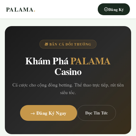
PALAMA
.
Đăng Ký
🎁 BẮN CÁ ĐỔI THƯỞNG
Khám Phá
PALAMA
Casino
Cá cược cho cộng đồng betting. Thể thao trực tiếp, rút tiền
siêu tốc.
→ Đăng Ký Ngay
Đọc Tin Tức