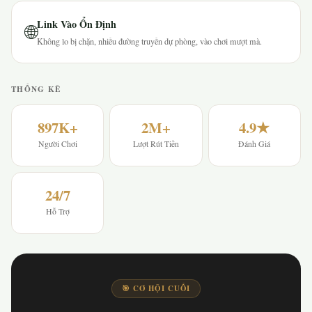
Link Vào Ổn Định
🌐
Không lo bị chặn, nhiều đường truyền dự phòng, vào chơi mượt mà.
THỐNG KÊ
897K+
2M+
4.9★
Người Chơi
Lượt Rút Tiền
Đánh Giá
24/7
Hỗ Trợ
🎯 CƠ HỘI CUỐI